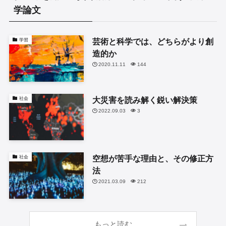
学論文
芸術と科学では、どちらがより創
学習
造的か
2020.11.11
144
大災害を読み解く鋭い解決策
社会
2022.09.03
3
空想が苦手な理由と、その修正方
社会
法
2021.03.09
212
もっと読む