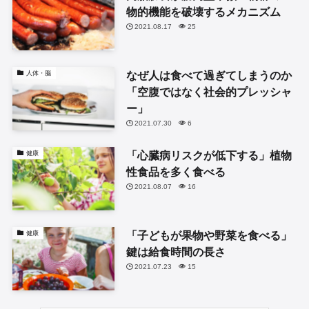
物的機能を破壊するメカニズム
2021.08.17
25
なぜ人は食べて過ぎてしまうのか
人体・脳
「空腹ではなく社会的プレッシャ
ー」
2021.07.30
6
「心臓病リスクが低下する」植物
健康
性食品を多く食べる
2021.08.07
16
「子どもが果物や野菜を食べる」
健康
鍵は給食時間の長さ
2021.07.23
15