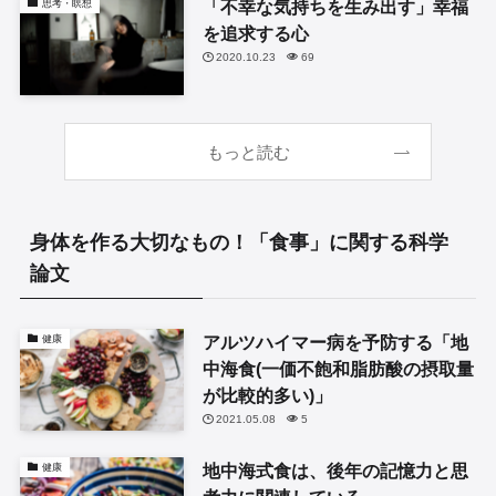
「不幸な気持ちを生み出す」幸福
思考・瞑想
を追求する心
2020.10.23
69
もっと読む
身体を作る大切なもの！「食事」に関する科学
論文
アルツハイマー病を予防する「地
健康
中海食(一価不飽和脂肪酸の摂取量
が比較的多い)」
2021.05.08
5
地中海式食は、後年の記憶力と思
健康