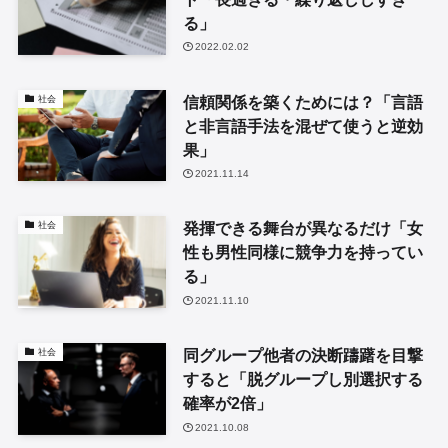
る」
2022.02.02
信頼関係を築くためには？「言語
社会
と非言語手法を混ぜて使うと逆効
果」
2021.11.14
発揮できる舞台が異なるだけ「女
社会
性も男性同様に競争力を持ってい
る」
2021.11.10
同グループ他者の決断躊躇を目撃
社会
すると「脱グループし別選択する
確率が2倍」
2021.10.08