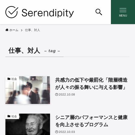
MENU
ホーム
仕事、対人
仕事、対人
– tag –
共感力の低下や厳罰化「階層構造
社会
が人々の振る舞いに与える影響」
2022.10.08
シニア層のパフォーマンスと健康
社会
を向上させるプログラム
2022.10.03