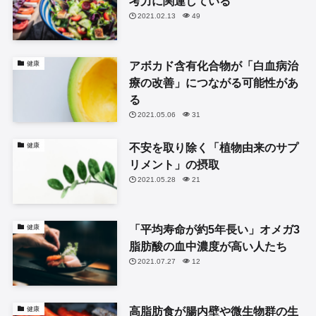
考力に関連している
2021.02.13
49
アボカド含有化合物が「白血病治
健康
療の改善」につながる可能性があ
る
2021.05.06
31
不安を取り除く「植物由来のサプ
健康
リメント」の摂取
2021.05.28
21
「平均寿命が約5年長い」オメガ3
健康
脂肪酸の血中濃度が高い人たち
2021.07.27
12
高脂肪食が腸内壁や微生物群の生
健康