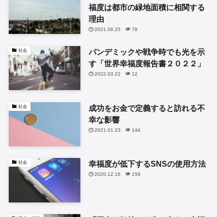
福度は都市の緑地面積に相関する
理由
2021.06.25
78
パンデミックや戦争時でも光を示
社会
す「世界幸福度報告書２０２２」
2022.03.22
12
成功をお金で定義すると訪れる不
社会
幸な影響
2021.01.23
144
幸福度が低下するSNSの使用方法
社会
2020.12.16
159