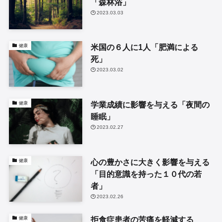
「森林浴」
2023.03.03
米国の６人に1人「肥満による
健康
死」
2023.03.02
学業成績に影響を与える「夜間の
健康
睡眠」
2023.02.27
心の豊かさに大きく影響を与える
健康
「目的意識を持った１０代の若
者」
2023.02.26
拒食症患者の苦痛を軽減する
健康