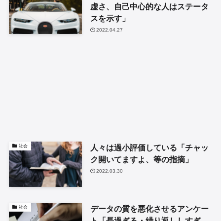
虚さ、自己中心的な人はステータ
スを示す」
2022.04.27
人々は過小評価している「チャッ
社会
ク開いてますよ、等の指摘」
2022.03.30
データの質を悪化させるアンケー
社会
ト「長過ぎる・繰り返ししすぎ