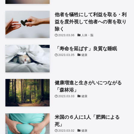
他者を犠牲にして利益を取る・利
益を度外視して他者への害を取り
除く
2023.03.06
人体・脳
「寿命を延ばす」良質な睡眠
2023.03.05
健康
健康増進と生きがいにつながる
「森林浴」
2023.03.03
健康
米国の６人に1人「肥満による
死」
2023.03.02
健康