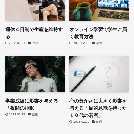
週休４日制で生産を維持す
オンライン学習で学生に届
る
く教育方法
2023.03.01
社会
2023.02.28
学習
学業成績に影響を与える
心の豊かさに大きく影響を
「夜間の睡眠」
与える「目的意識を持った
１０代の若者」
2023.02.27
健康
2023.02.26
健康