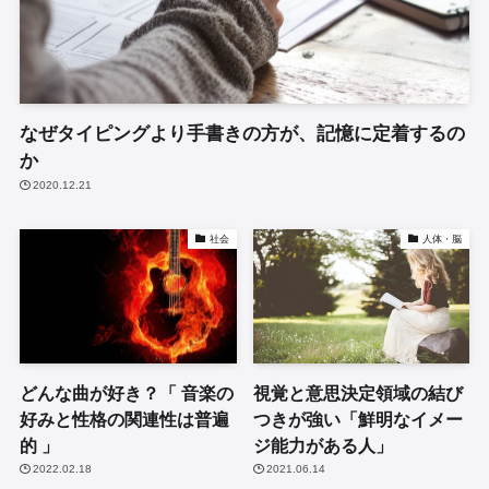
なぜタイピングより手書きの方が、記憶に定着するの
か
2020.12.21
社会
人体・脳
どんな曲が好き？「 音楽の
視覚と意思決定領域の結び
好みと性格の関連性は普遍
つきが強い「鮮明なイメー
的 」
ジ能力がある人」
2022.02.18
2021.06.14