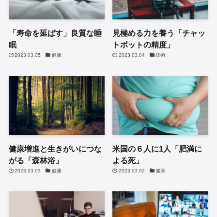
「寿命を延ばす」良質な睡
見極める力を養う「チャッ
眠
トボットの精度」
2023.03.05
健康
2023.03.04
技術
健康増進と生きがいにつな
米国の６人に1人「肥満に
がる「森林浴」
よる死」
2023.03.03
健康
2023.03.02
健康