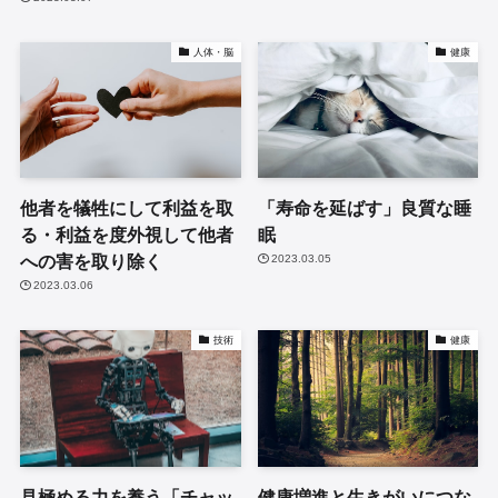
人体・脳
健康
他者を犠牲にして利益を取
「寿命を延ばす」良質な睡
る・利益を度外視して他者
眠
への害を取り除く
2023.03.05
2023.03.06
技術
健康
見極める力を養う「チャッ
健康増進と生きがいにつな