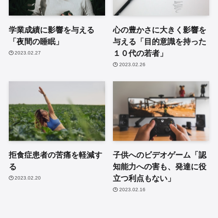
学業成績に影響を与える
心の豊かさに大きく影響を
「夜間の睡眠」
与える「目的意識を持った
１０代の若者」
2023.02.27
2023.02.26
拒食症患者の苦痛を軽減す
子供へのビデオゲーム「認
る
知能力への害も、発達に役
立つ利点もない」
2023.02.20
2023.02.16