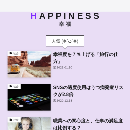
H
A P P I N E S S
幸 福
人気 (❁´ω`❁)
幸福度を７％上げる「旅行の仕
社会
方」
2021.01.10
SNSの過度使用はうつ病発症リス
社会
クが2.8倍
2020.12.18
職業への関心度と、仕事の満足度
社会
は比例する？