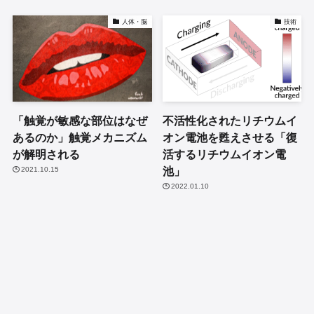
人体・脳
技術
「触覚が敏感な部位はなぜ
不活性化されたリチウムイ
あるのか」触覚メカニズム
オン電池を甦えさせる「復
が解明される
活するリチウムイオン電
池」
2021.10.15
2022.01.10