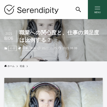
MENU
職業への関心度と、仕事の満足度
2021
8/06
は比例する？
2020.11.25
2021.08.06
仕事、幸福
社会
ホーム
社会