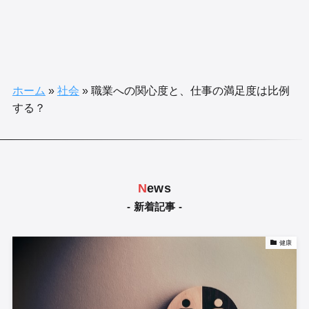
ホーム
»
社会
»
職業への関心度と、仕事の満足度は比例
する？
N
ews
- 新着記事 -
健康