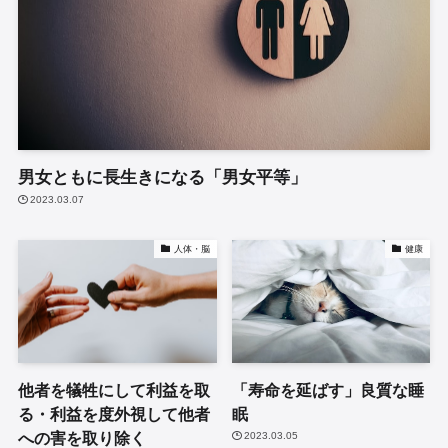
男女ともに長生きになる「男女平等」
2023.03.07
人体・脳
健康
他者を犠牲にして利益を取
「寿命を延ばす」良質な睡
る・利益を度外視して他者
眠
への害を取り除く
2023.03.05