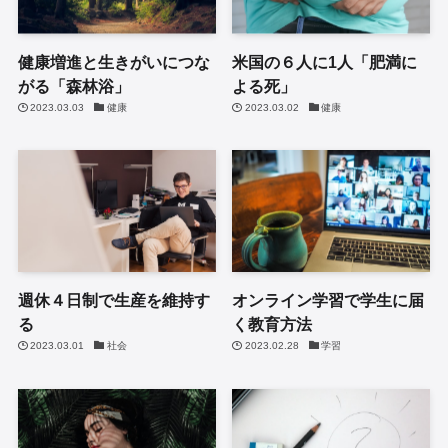
健康増進と生きがいにつな
米国の６人に1人「肥満に
がる「森林浴」
よる死」
2023.03.03
健康
2023.03.02
健康
週休４日制で生産を維持す
オンライン学習で学生に届
る
く教育方法
2023.03.01
社会
2023.02.28
学習