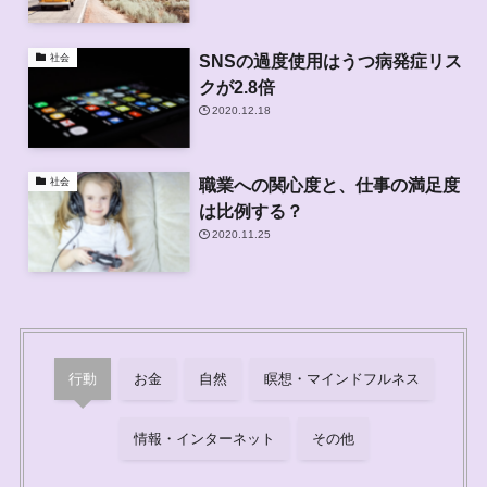
SNSの過度使用はうつ病発症リス
社会
クが2.8倍
2020.12.18
職業への関心度と、仕事の満足度
社会
は比例する？
2020.11.25
行動
お金
自然
瞑想・マインドフルネス
情報・インターネット
その他