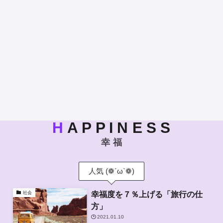
H
A P P I N E S S
幸 福
人気 (❁´ω`❁)
幸福度を７％上げる「旅行の仕
社会
方」
2021.01.10