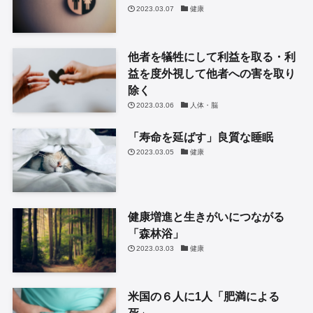
2023.03.07
健康
他者を犠牲にして利益を取る・利
益を度外視して他者への害を取り
除く
2023.03.06
人体・脳
「寿命を延ばす」良質な睡眠
2023.03.05
健康
健康増進と生きがいにつながる
「森林浴」
2023.03.03
健康
米国の６人に1人「肥満による