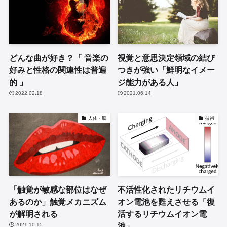
どんな曲が好き？「 音楽の
視覚と意思決定領域の結び
好みと性格の関連性は普遍
つきが強い「鮮明なイメー
的 」
ジ能力がある人」
2022.02.18
2021.06.14
人体・脳
技術
「触覚が敏感な部位はなぜ
不活性化されたリチウムイ
あるのか」触覚メカニズム
オン電池を甦えさせる「復
が解明される
活するリチウムイオン電
池」
2021.10.15