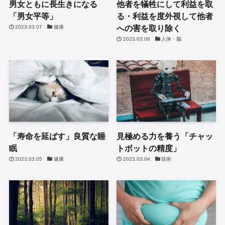
男女ともに長生きになる
他者を犠牲にして利益を取
「男女平等」
る・利益を度外視して他者
への害を取り除く
2023.03.07
健康
2023.03.06
人体・脳
「寿命を延ばす」良質な睡
見極める力を養う「チャッ
眠
トボットの精度」
2023.03.05
健康
2023.03.04
技術