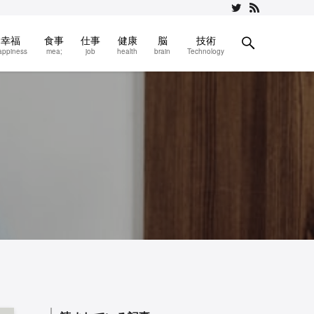
幸福
食事
仕事
健康
脳
技術
appiness
mea;
job
health
brain
Technology