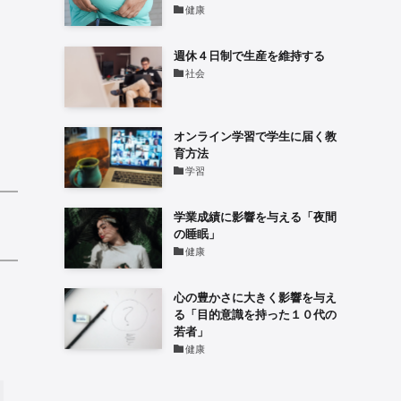
健康
週休４日制で生産を維持する
社会
オンライン学習で学生に届く教
育方法
学習
学業成績に影響を与える「夜間
の睡眠」
健康
心の豊かさに大きく影響を与え
る「目的意識を持った１０代の
若者」
健康