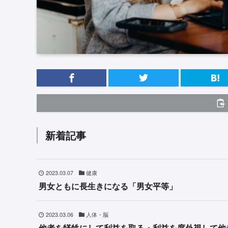
新着記事
2023.03.07
健康
男女ともに長生きになる「男女平等」
2023.03.06
人体・脳
他者を犠牲にして利益を取る・利益を度外視して他