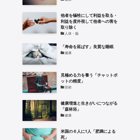
他者を犠牲にして利益を取る・
利益を度外視して他者への害を
取り除く
人体・脳
「寿命を延ばす」良質な睡眠
健康
見極める力を養う「チャットボ
ットの精度」
技術
健康増進と生きがいにつながる
「森林浴」
健康
米国の６人に1人「肥満による
死」