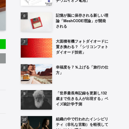
チウムイオン電池」
記憶が脳に保存される新しい理
論「MeshCODE理論」が開発
される
大面積有機フォトダイオードに
置き換わる？「シリコンフォト
ダイオード技術」
幸福度を７％上げる「旅行の仕
方」
「世界最長寿記録を更新し132
歳まで生きる人が出現する」ベ
イズ統計学予測
組織の中で行われたインシビリ
ティ（非礼な言動）を軽視して