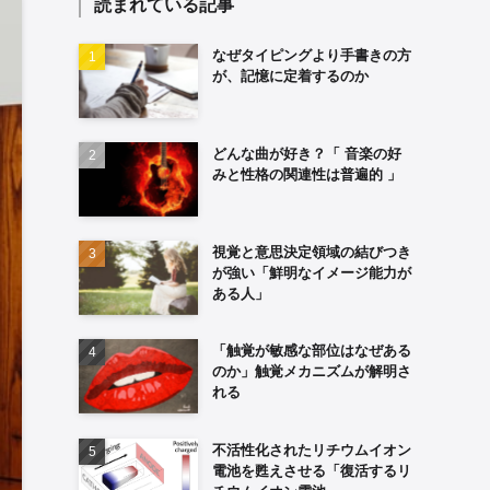
読まれている記事
なぜタイピングより手書きの方
が、記憶に定着するのか
どんな曲が好き？「 音楽の好
みと性格の関連性は普遍的 」
視覚と意思決定領域の結びつき
が強い「鮮明なイメージ能力が
ある人」
「触覚が敏感な部位はなぜある
のか」触覚メカニズムが解明さ
れる
不活性化されたリチウムイオン
電池を甦えさせる「復活するリ