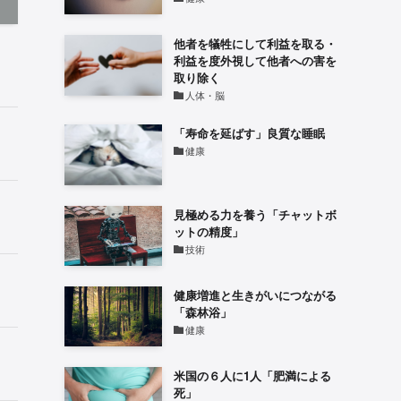
他者を犠牲にして利益を取る・
利益を度外視して他者への害を
取り除く
人体・脳
「寿命を延ばす」良質な睡眠
健康
見極める力を養う「チャットボ
ットの精度」
技術
健康増進と生きがいにつながる
「森林浴」
健康
米国の６人に1人「肥満による
死」