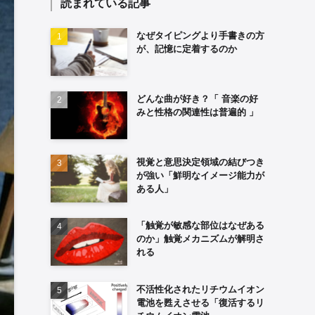
読まれている記事
なぜタイピングより手書きの方
が、記憶に定着するのか
どんな曲が好き？「 音楽の好
みと性格の関連性は普遍的 」
視覚と意思決定領域の結びつき
が強い「鮮明なイメージ能力が
ある人」
「触覚が敏感な部位はなぜある
のか」触覚メカニズムが解明さ
れる
不活性化されたリチウムイオン
電池を甦えさせる「復活するリ