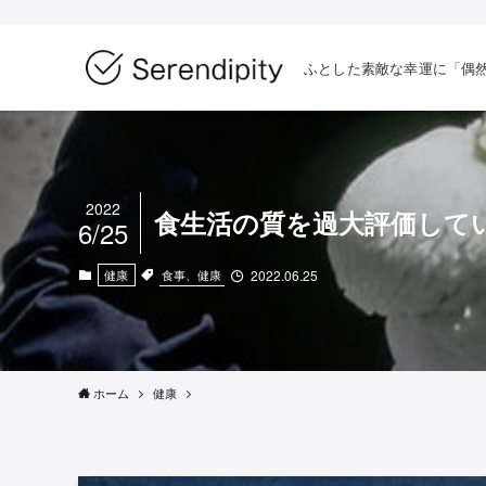
ふとした素敵な幸運に「偶
2022
食生活の質を過大評価して
6/25
食事、健康
健康
2022.06.25
ホーム
健康