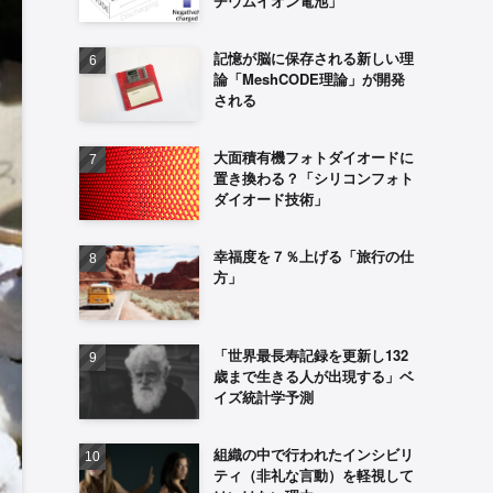
チウムイオン電池」
記憶が脳に保存される新しい理
論「MeshCODE理論」が開発
される
大面積有機フォトダイオードに
置き換わる？「シリコンフォト
ダイオード技術」
幸福度を７％上げる「旅行の仕
方」
「世界最長寿記録を更新し132
歳まで生きる人が出現する」ベ
イズ統計学予測
組織の中で行われたインシビリ
ティ（非礼な言動）を軽視して