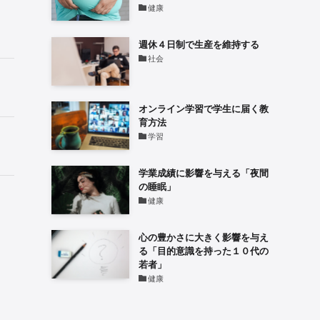
健康
週休４日制で生産を維持する
社会
オンライン学習で学生に届く教
育方法
学習
学業成績に影響を与える「夜間
の睡眠」
健康
心の豊かさに大きく影響を与え
る「目的意識を持った１０代の
若者」
健康