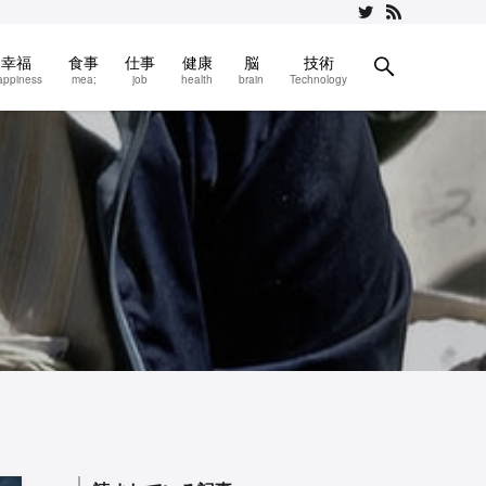
幸福
食事
仕事
健康
脳
技術
appiness
mea;
job
health
brain
Technology