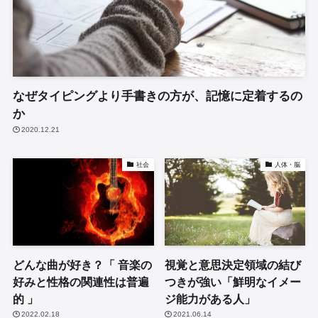
なぜタイピングより手書きの方が、記憶に定着するの
か
2020.12.21
社会
人体・脳
どんな曲が好き？「 音楽の
視覚と意思決定領域の結び
好みと性格の関連性は普遍
つきが強い「鮮明なイメー
的 」
ジ能力がある人」
2022.02.18
2021.06.14