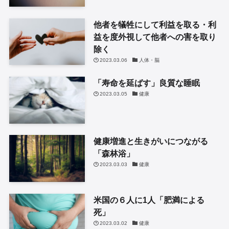
他者を犠牲にして利益を取る・利
益を度外視して他者への害を取り
除く
2023.03.06
人体・脳
「寿命を延ばす」良質な睡眠
2023.03.05
健康
健康増進と生きがいにつながる
「森林浴」
2023.03.03
健康
米国の６人に1人「肥満による
死」
2023.03.02
健康