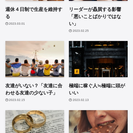
週休４日制で生産を維持す
リーダーが贔屓する影響
る
「悪いことばかりではな
い」
2023.03.01
2023.02.25
友達がいない？「友達に合
極端に稼ぐ人≒極端に頭が
わせる友達の少ない子」
いい
2023.02.15
2023.02.13