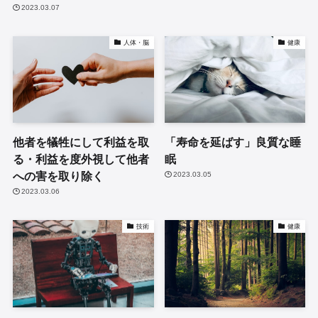
2023.03.07
人体・脳
健康
他者を犠牲にして利益を取
「寿命を延ばす」良質な睡
る・利益を度外視して他者
眠
への害を取り除く
2023.03.05
2023.03.06
技術
健康