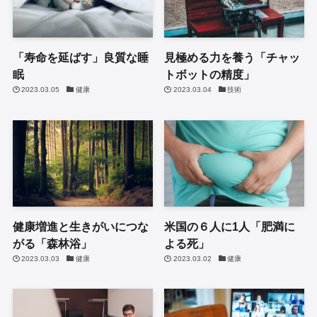
「寿命を延ばす」良質な睡
見極める力を養う「チャッ
眠
トボットの精度」
2023.03.05
健康
2023.03.04
技術
健康増進と生きがいにつな
米国の６人に1人「肥満に
がる「森林浴」
よる死」
2023.03.03
健康
2023.03.02
健康