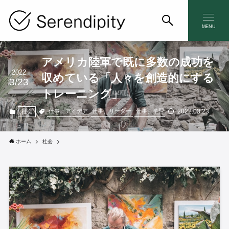
MENU
アメリカ陸軍で既に多数の成功を
2022
収めている「人々を創造的にする
3/23
トレーニング」
2022.03.23
仕事、アイデア
仕事、リーダー
仕事、学習
社会
ホーム
社会