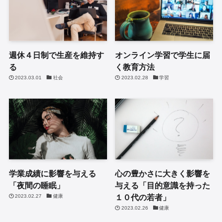
週休４日制で生産を維持す
オンライン学習で学生に届
る
く教育方法
2023.03.01
社会
2023.02.28
学習
学業成績に影響を与える
心の豊かさに大きく影響を
「夜間の睡眠」
与える「目的意識を持った
１０代の若者」
2023.02.27
健康
2023.02.26
健康