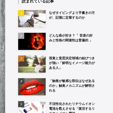
読まれている記事
なぜタイピングより手書きの方
が、記憶に定着するのか
どんな曲が好き？「 音楽の好
みと性格の関連性は普遍的 」
視覚と意思決定領域の結びつき
が強い「鮮明なイメージ能力が
ある人」
「触覚が敏感な部位はなぜある
のか」触覚メカニズムが解明さ
れる
不活性化されたリチウムイオン
電池を甦えさせる「復活するリ