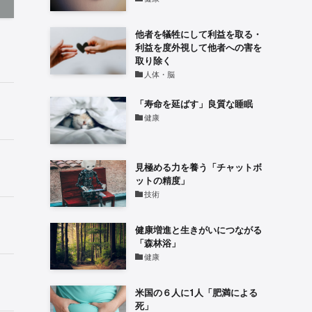
他者を犠牲にして利益を取る・
利益を度外視して他者への害を
取り除く
人体・脳
「寿命を延ばす」良質な睡眠
健康
見極める力を養う「チャットボ
ットの精度」
技術
健康増進と生きがいにつながる
「森林浴」
健康
米国の６人に1人「肥満による
死」