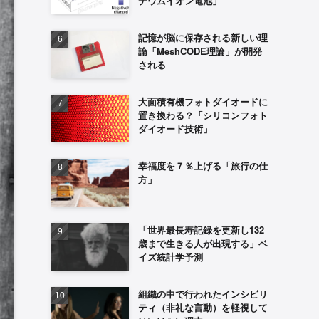
チウムイオン電池」
記憶が脳に保存される新しい理
論「MeshCODE理論」が開発
される
大面積有機フォトダイオードに
置き換わる？「シリコンフォト
ダイオード技術」
幸福度を７％上げる「旅行の仕
方」
「世界最長寿記録を更新し132
歳まで生きる人が出現する」ベ
イズ統計学予測
組織の中で行われたインシビリ
ティ（非礼な言動）を軽視して