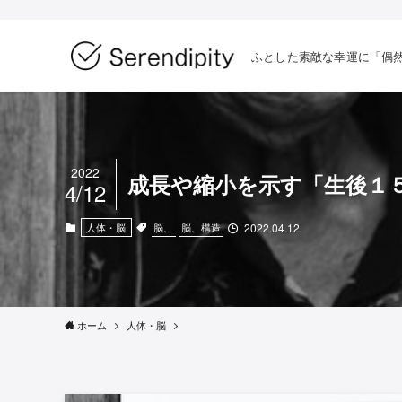
ふとした素敵な幸運に「偶
2022
成長や縮小を示す「生後１
4/12
脳、
脳、構造
人体・脳
2022.04.12
ホーム
人体・脳