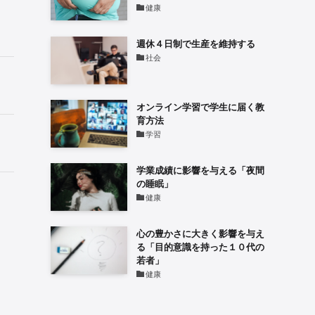
健康
週休４日制で生産を維持する
社会
オンライン学習で学生に届く教
育方法
学習
学業成績に影響を与える「夜間
の睡眠」
健康
心の豊かさに大きく影響を与え
る「目的意識を持った１０代の
若者」
健康