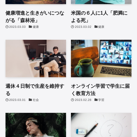
健康増進と生きがいにつな
米国の６人に1人「肥満に
がる「森林浴」
よる死」
2023.03.03
健康
2023.03.02
健康
週休４日制で生産を維持す
オンライン学習で学生に届
る
く教育方法
2023.03.01
社会
2023.02.28
学習