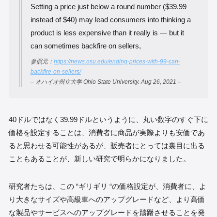
Setting a price just below a round number ($39.99
instead of $40) may lead consumers into thinking a
product is less expensive than it really is — but it
can sometimes backfire on sellers,
参照元：
https://news.osu.edu/ending-prices-with-99-can-
backfire-on-sellers/
– オハイオ州立大学 Ohio State University. Aug 26, 2021 –
40ドルではなく39.99ドルというように、丸い数字のすぐ下に
価格を設定することは、消費者に商品が実際よりも安価であ
ると思わせる可能性があるが、販売者にとっては裏目に出る
こともあることが、新しい研究で明らかになりました。
研究者たちは、この “ギリギリ “の価格設定が、消費者に、よ
り大きなサイズや高級車へのアップグレードなど、より高価
な製品やサービスへのアップグレードを躊躇させることを発