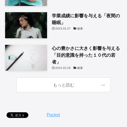
学業成績に影響を与える「夜間の
睡眠」
2023.02.27
健康
心の豊かさに大きく影響を与える
「目的意識を持った１０代の若
者」
2023.02.26
健康
もっと読む
Pocket