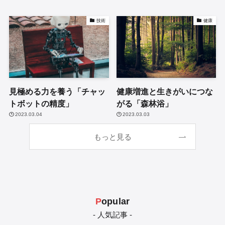
技術
健康
見極める力を養う「チャッ
健康増進と生きがいにつな
トボットの精度」
がる「森林浴」
2023.03.04
2023.03.03
もっと見る
P
opular
- 人気記事 -