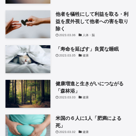
他者を犠牲にして利益を取る・利
益を度外視して他者への害を取り
除く
2023.03.06
人体・脳
「寿命を延ばす」良質な睡眠
2023.03.05
健康
健康増進と生きがいにつながる
「森林浴」
2023.03.03
健康
米国の６人に1人「肥満による
死」
2023.03.02
健康