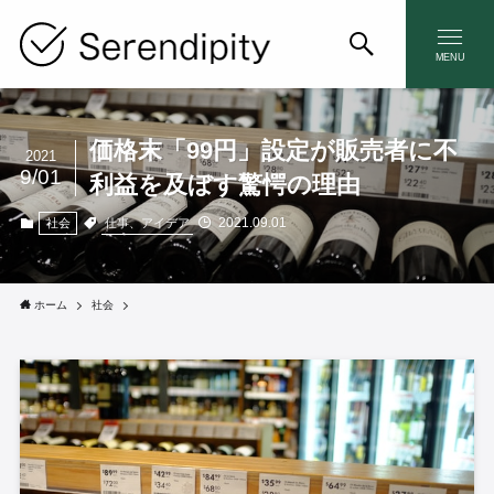
MENU
価格末「99円」設定が販売者に不
2021
9/01
利益を及ぼす驚愕の理由
2021.09.01
仕事、アイデア
社会
ホーム
社会