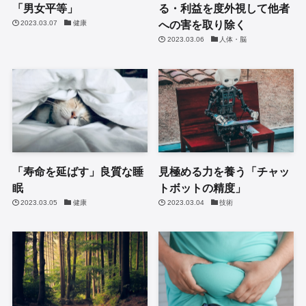
「男女平等」
る・利益を度外視して他者
への害を取り除く
2023.03.07
健康
2023.03.06
人体・脳
「寿命を延ばす」良質な睡
見極める力を養う「チャッ
眠
トボットの精度」
2023.03.05
健康
2023.03.04
技術