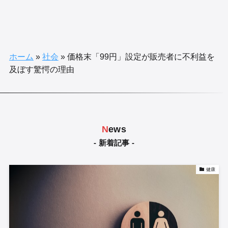
ホーム
»
社会
»
価格末「99円」設定が販売者に不利益を
及ぼす驚愕の理由
N
ews
- 新着記事 -
健康