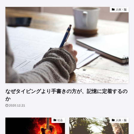
人体・脳
なぜタイピングより手書きの方が、記憶に定着するの
か
2020.12.21
社会
人体・脳