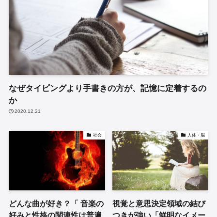
なぜタイピングより手書きの方が、記憶に定着するの
か
2020.12.21
社会
人体・脳
どんな曲が好き？「 音楽の
視覚と意思決定領域の結び
好みと性格の関連性は普遍
つきが強い「鮮明なイメー