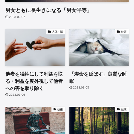
男女ともに長生きになる「男女平等」
2023.03.07
人体・脳
健康
他者を犠牲にして利益を取
「寿命を延ばす」良質な睡
る・利益を度外視して他者
眠
への害を取り除く
2023.03.05
2023.03.06
技術
健康