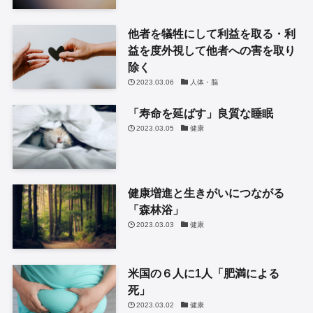
他者を犠牲にして利益を取る・利
益を度外視して他者への害を取り
除く
2023.03.06
人体・脳
「寿命を延ばす」良質な睡眠
2023.03.05
健康
健康増進と生きがいにつながる
「森林浴」
2023.03.03
健康
米国の６人に1人「肥満による
死」
2023.03.02
健康