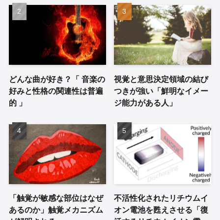
どんな曲が好き？「 音楽の
視覚と意思決定領域の結び
好みと性格の関連性は普遍
つきが強い「鮮明なイメー
的 」
ジ能力がある人」
「触覚が敏感な部位はなぜ
不活性化されたリチウムイ
あるのか」触覚メカニズム
オン電池を甦えさせる「復