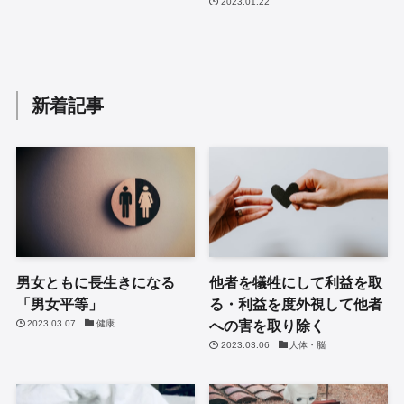
2023.01.22
新着記事
男女ともに長生きになる
他者を犠牲にして利益を取
「男女平等」
る・利益を度外視して他者
への害を取り除く
2023.03.07
健康
2023.03.06
人体・脳