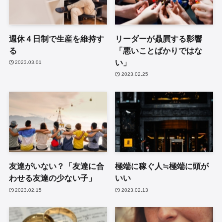
週休４日制で生産を維持す
リーダーが贔屓する影響
る
「悪いことばかりではな
い」
2023.03.01
2023.02.25
友達がいない？「友達に合
極端に稼ぐ人≒極端に頭が
わせる友達の少ない子」
いい
2023.02.15
2023.02.13