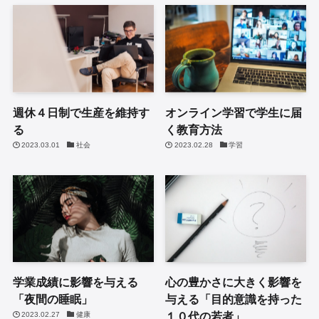
週休４日制で生産を維持す
オンライン学習で学生に届
る
く教育方法
2023.03.01
社会
2023.02.28
学習
学業成績に影響を与える
心の豊かさに大きく影響を
「夜間の睡眠」
与える「目的意識を持った
１０代の若者」
2023.02.27
健康