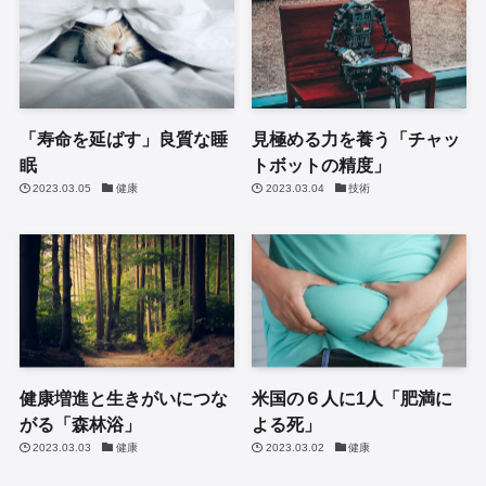
「寿命を延ばす」良質な睡
見極める力を養う「チャッ
眠
トボットの精度」
2023.03.05
健康
2023.03.04
技術
健康増進と生きがいにつな
米国の６人に1人「肥満に
がる「森林浴」
よる死」
2023.03.03
健康
2023.03.02
健康