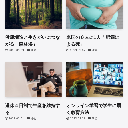
健康増進と生きがいにつな
米国の６人に1人「肥満に
がる「森林浴」
よる死」
2023.03.03
健康
2023.03.02
健康
週休４日制で生産を維持す
オンライン学習で学生に届
る
く教育方法
2023.03.01
社会
2023.02.28
学習