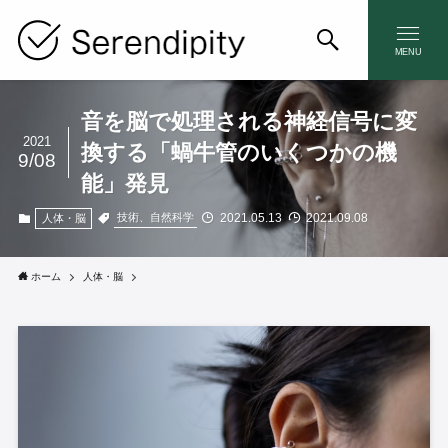
MENU
音を脳で処理される神経信号に変
2021
換する「蝸牛管のいくつかの機
9/08
能」発見
2021.05.13
2021.09.08
技術、自然科学
人体・脳
ホーム
人体・脳