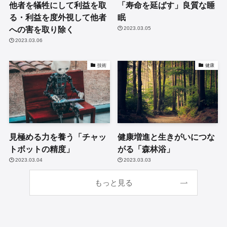
他者を犠牲にして利益を取
「寿命を延ばす」良質な睡
る・利益を度外視して他者
眠
への害を取り除く
2023.03.05
2023.03.06
技術
健康
見極める力を養う「チャッ
健康増進と生きがいにつな
トボットの精度」
がる「森林浴」
2023.03.04
2023.03.03
もっと見る