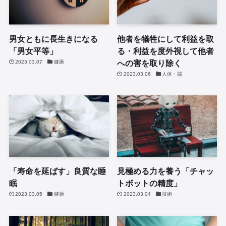
男女ともに長生きになる
他者を犠牲にして利益を取
「男女平等」
る・利益を度外視して他者
への害を取り除く
2023.03.07
健康
2023.03.06
人体・脳
「寿命を延ばす」良質な睡
見極める力を養う「チャッ
眠
トボットの精度」
2023.03.05
健康
2023.03.04
技術