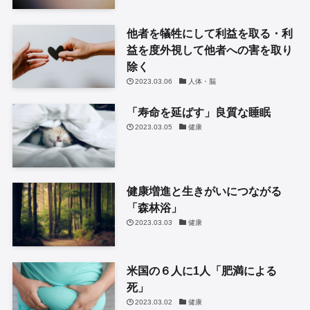
他者を犠牲にして利益を取る・利
益を度外視して他者への害を取り
除く
2023.03.06
人体・脳
「寿命を延ばす」良質な睡眠
2023.03.05
健康
健康増進と生きがいにつながる
「森林浴」
2023.03.03
健康
米国の６人に1人「肥満による
死」
2023.03.02
健康