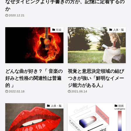
なぜタイピングより手書きの方が、記憶に定着するの
か
2020.12.21
社会
人体・脳
どんな曲が好き？「 音楽の
視覚と意思決定領域の結び
好みと性格の関連性は普遍
つきが強い「鮮明なイメー
的 」
ジ能力がある人」
2022.02.18
2021.06.14
人体・脳
技術