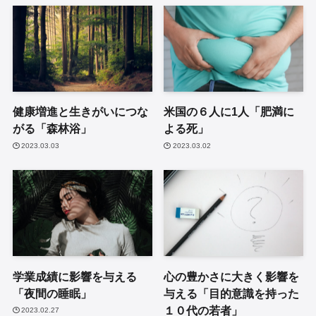
健康増進と生きがいにつな
米国の６人に1人「肥満に
がる「森林浴」
よる死」
2023.03.03
2023.03.02
学業成績に影響を与える
心の豊かさに大きく影響を
「夜間の睡眠」
与える「目的意識を持った
１０代の若者」
2023.02.27