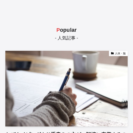
P
opular
- 人気記事 -
人体・脳