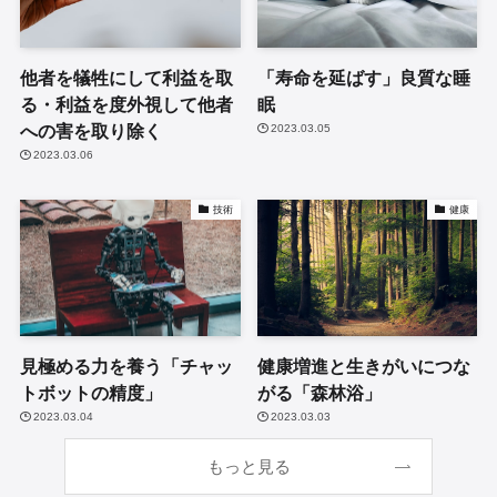
他者を犠牲にして利益を取
「寿命を延ばす」良質な睡
る・利益を度外視して他者
眠
への害を取り除く
2023.03.05
2023.03.06
技術
健康
見極める力を養う「チャッ
健康増進と生きがいにつな
トボットの精度」
がる「森林浴」
2023.03.04
2023.03.03
もっと見る