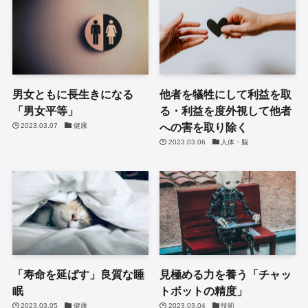
男女ともに長生きになる
他者を犠牲にして利益を取
「男女平等」
る・利益を度外視して他者
への害を取り除く
2023.03.07
健康
2023.03.06
人体・脳
「寿命を延ばす」良質な睡
見極める力を養う「チャッ
眠
トボットの精度」
2023.03.05
健康
2023.03.04
技術