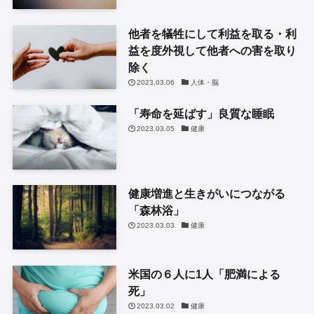
他者を犠牲にして利益を取る・利
益を度外視して他者への害を取り
除く
2023.03.06
人体・脳
「寿命を延ばす」良質な睡眠
2023.03.05
健康
健康増進と生きがいにつながる
「森林浴」
2023.03.03
健康
米国の６人に1人「肥満による
死」
2023.03.02
健康