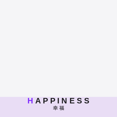
H
A P P I N E S S
幸 福