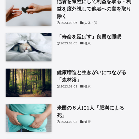
他者を犠牲にして利益を取る・利
益を度外視して他者への害を取り
除く
2023.03.06
人体・脳
「寿命を延ばす」良質な睡眠
2023.03.05
健康
健康増進と生きがいにつながる
「森林浴」
2023.03.03
健康
米国の６人に1人「肥満による
死」
2023.03.02
健康