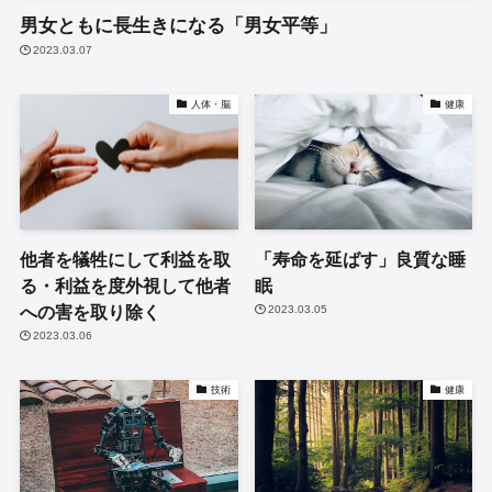
男女ともに長生きになる「男女平等」
2023.03.07
人体・脳
健康
他者を犠牲にして利益を取
「寿命を延ばす」良質な睡
る・利益を度外視して他者
眠
への害を取り除く
2023.03.05
2023.03.06
技術
健康