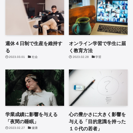
週休４日制で生産を維持す
オンライン学習で学生に届
る
く教育方法
2023.03.01
社会
2023.02.28
学習
学業成績に影響を与える
心の豊かさに大きく影響を
「夜間の睡眠」
与える「目的意識を持った
１０代の若者」
2023.02.27
健康