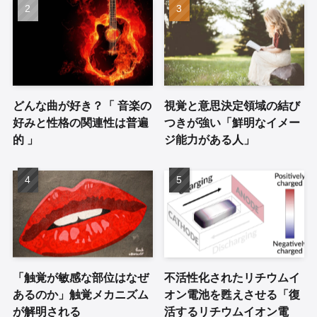
どんな曲が好き？「 音楽の
視覚と意思決定領域の結び
好みと性格の関連性は普遍
つきが強い「鮮明なイメー
的 」
ジ能力がある人」
「触覚が敏感な部位はなぜ
不活性化されたリチウムイ
あるのか」触覚メカニズム
オン電池を甦えさせる「復
が解明される
活するリチウムイオン電