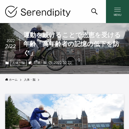
MENU
運動を続けることで恩恵を受ける
2022
年齢「高年齢者の記憶の低下を防
2/22
ぐ」
2022.02.22
記憶、脳
人体・脳
ホーム
人体・脳