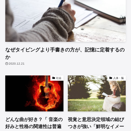
なぜタイピングより手書きの方が、記憶に定着するの
か
2020.12.21
社会
人体・脳
どんな曲が好き？「 音楽の
視覚と意思決定領域の結び
好みと性格の関連性は普遍
つきが強い「鮮明なイメー