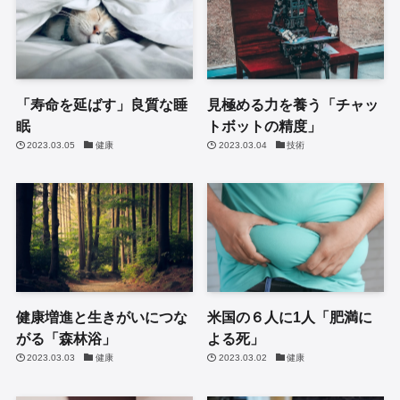
「寿命を延ばす」良質な睡
見極める力を養う「チャッ
眠
トボットの精度」
2023.03.05
健康
2023.03.04
技術
健康増進と生きがいにつな
米国の６人に1人「肥満に
がる「森林浴」
よる死」
2023.03.03
健康
2023.03.02
健康