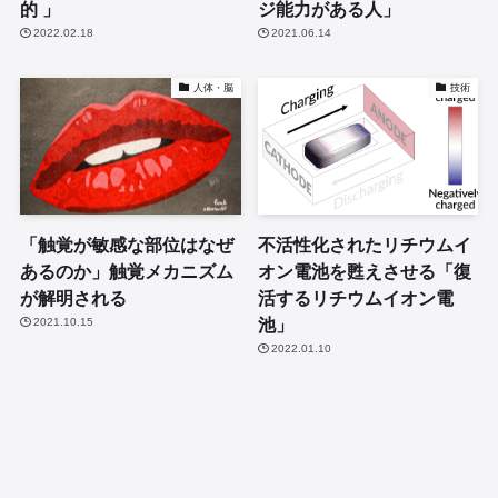
的 」
ジ能力がある人」
2022.02.18
2021.06.14
人体・脳
技術
「触覚が敏感な部位はなぜ
不活性化されたリチウムイ
あるのか」触覚メカニズム
オン電池を甦えさせる「復
が解明される
活するリチウムイオン電
池」
2021.10.15
2022.01.10