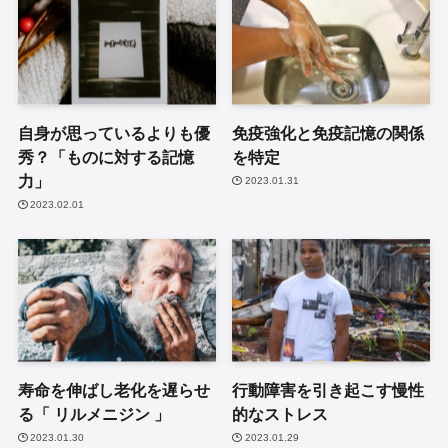
自身が思っているよりも優
免疫強化と免疫記憶の関係
秀？「ものに対する記憶
を特定
力」
2023.01.31
2023.02.01
寿命を伸ばし老化を遅らせ
行動障害を引き起こす慢性
る「 リルメニジン 」
的なストレス
2023.01.30
2023.01.29