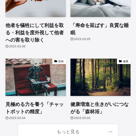
他者を犠牲にして利益を取
「寿命を延ばす」良質な睡
る・利益を度外視して他者
眠
への害を取り除く
2023.03.05
2023.03.06
技術
健康
見極める力を養う「チャッ
健康増進と生きがいにつな
トボットの精度」
がる「森林浴」
2023.03.04
2023.03.03
もっと見る