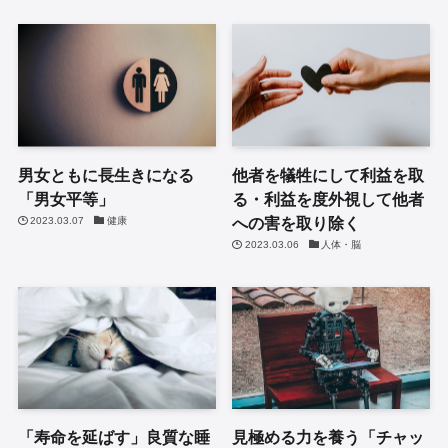
男女ともに長生きになる
他者を犠牲にして利益を取
「男女平等」
る・利益を度外視して他者
への害を取り除く
2023.03.07
健康
2023.03.06
人体・脳
「寿命を延ばす」良質な睡
見極める力を養う「チャッ