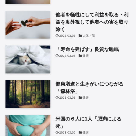
他者を犠牲にして利益を取る・利
益を度外視して他者への害を取り
除く
2023.03.06
人体・脳
「寿命を延ばす」良質な睡眠
2023.03.05
健康
健康増進と生きがいにつながる
「森林浴」
2023.03.03
健康
米国の６人に1人「肥満による
死」
2023.03.02
健康