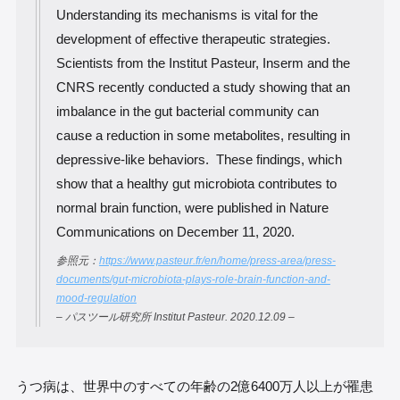
Understanding its mechanisms is vital for the
development of effective therapeutic strategies.
Scientists from the Institut Pasteur, Inserm and the
CNRS recently conducted a study showing that an
imbalance in the gut bacterial community can
cause a reduction in some metabolites, resulting in
depressive-like behaviors. These findings, which
show that a healthy gut microbiota contributes to
normal brain function, were published in Nature
Communications on December 11, 2020.
参照元：
https://www.pasteur.fr/en/home/press-area/press-
documents/gut-microbiota-plays-role-brain-function-and-
mood-regulation
– パスツール研究所 Institut Pasteur. 2020.12.09 –
うつ病は、世界中のすべての年齢の2億6400万人以上が罹患