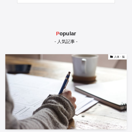
P
opular
- 人気記事 -
人体・脳