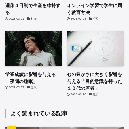
週休４日制で生産を維持す
オンライン学習で学生に届
る
く教育方法
2023.03.01
社会
2023.02.28
学習
学業成績に影響を与える
心の豊かさに大きく影響を
「夜間の睡眠」
与える「目的意識を持った
１０代の若者」
2023.02.27
健康
2023.02.26
健康
よく読まれている記事