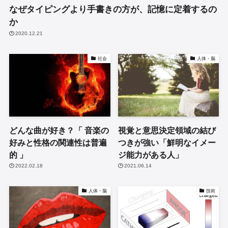
なぜタイピングより手書きの方が、記憶に定着するの
か
2020.12.21
社会
人体・脳
どんな曲が好き？「 音楽の
視覚と意思決定領域の結び
好みと性格の関連性は普遍
つきが強い「鮮明なイメー
的 」
ジ能力がある人」
2022.02.18
2021.06.14
人体・脳
技術