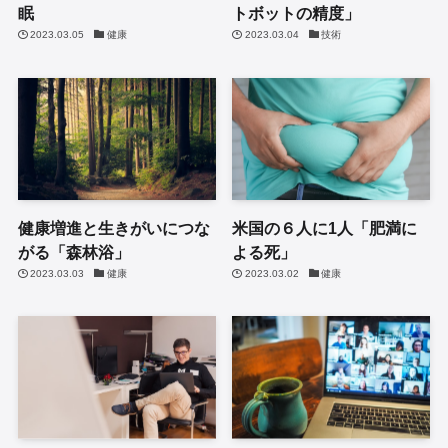
眠
トボットの精度」
2023.03.05
健康
2023.03.04
技術
健康増進と生きがいにつな
米国の６人に1人「肥満に
がる「森林浴」
よる死」
2023.03.03
健康
2023.03.02
健康