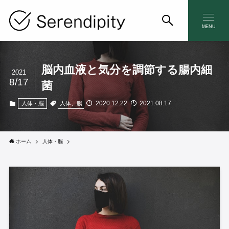
MENU
脳内血液と気分を調節する腸内細
2021
8/17
菌
2020.12.22
2021.08.17
人体、腸
人体・脳
ホーム
人体・脳