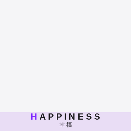
H
A P P I N E S S
幸 福