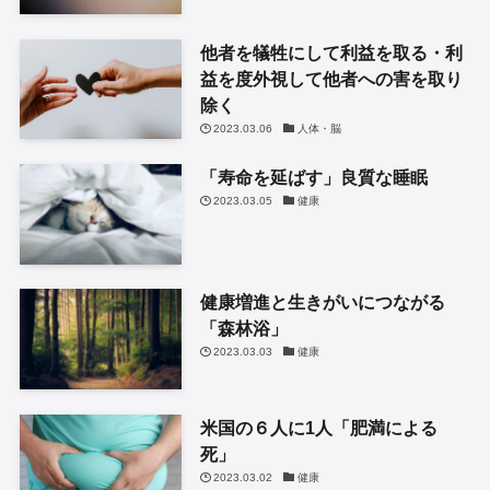
他者を犠牲にして利益を取る・利
益を度外視して他者への害を取り
除く
2023.03.06
人体・脳
「寿命を延ばす」良質な睡眠
2023.03.05
健康
健康増進と生きがいにつながる
「森林浴」
2023.03.03
健康
米国の６人に1人「肥満による
死」
2023.03.02
健康