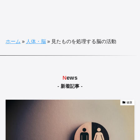
ホーム
»
人体・脳
»
見たものを処理する脳の活動
N
ews
- 新着記事 -
健康