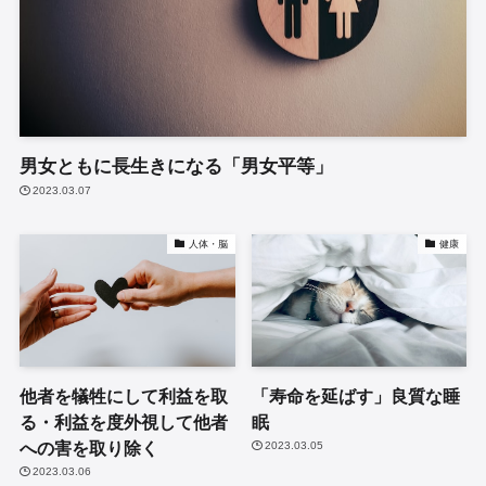
男女ともに長生きになる「男女平等」
2023.03.07
人体・脳
健康
他者を犠牲にして利益を取
「寿命を延ばす」良質な睡
る・利益を度外視して他者
眠
への害を取り除く
2023.03.05
2023.03.06