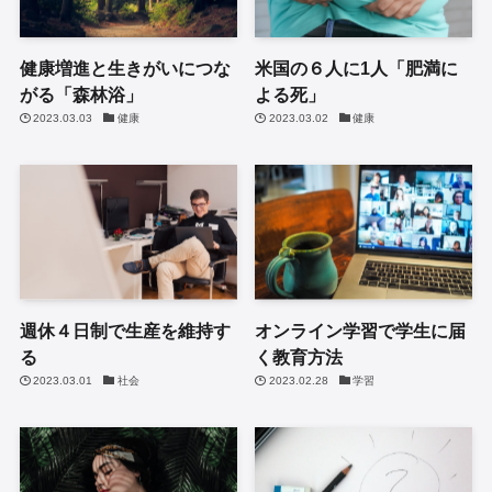
健康増進と生きがいにつな
米国の６人に1人「肥満に
がる「森林浴」
よる死」
2023.03.03
健康
2023.03.02
健康
週休４日制で生産を維持す
オンライン学習で学生に届
る
く教育方法
2023.03.01
社会
2023.02.28
学習