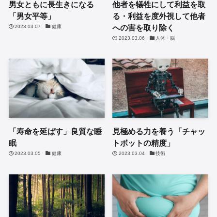
男女ともに長生きになる
他者を犠牲にして利益を取
「男女平等」
る・利益を度外視して他者
への害を取り除く
2023.03.07
健康
2023.03.06
人体・脳
「寿命を延ばす」良質な睡
見極める力を養う「チャッ
眠
トボットの精度」
2023.03.05
健康
2023.03.04
技術