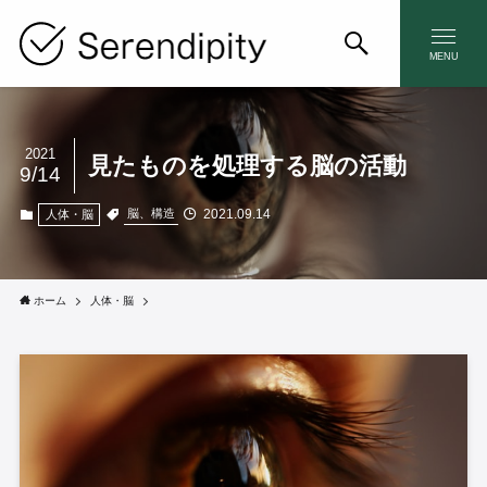
MENU
2021
見たものを処理する脳の活動
9/14
2021.09.14
脳、構造
人体・脳
ホーム
人体・脳