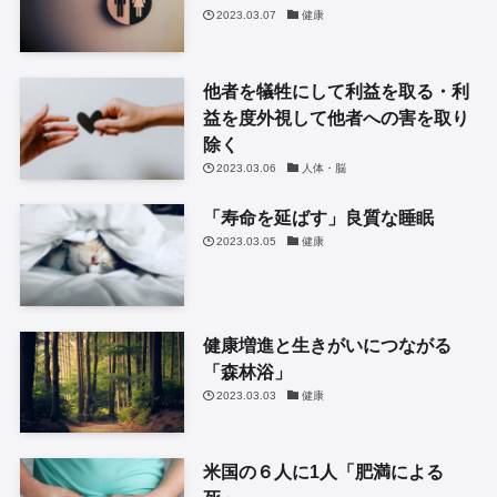
2023.03.07
健康
他者を犠牲にして利益を取る・利
益を度外視して他者への害を取り
除く
2023.03.06
人体・脳
「寿命を延ばす」良質な睡眠
2023.03.05
健康
健康増進と生きがいにつながる
「森林浴」
2023.03.03
健康
米国の６人に1人「肥満による