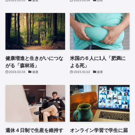
2023.03.05
健康
2023.03.04
技術
健康増進と生きがいにつな
米国の６人に1人「肥満に
がる「森林浴」
よる死」
2023.03.03
健康
2023.03.02
健康
週休４日制で生産を維持す
オンライン学習で学生に届