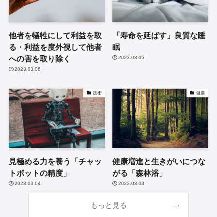
他者を犠牲にして利益を取
「寿命を延ばす」良質な睡
る・利益を度外視して他者
眠
への害を取り除く
2023.03.05
2023.03.06
技術
健康
見極める力を養う「チャッ
健康増進と生きがいにつな
トボットの精度」
がる「森林浴」
2023.03.04
2023.03.03
もっと見る