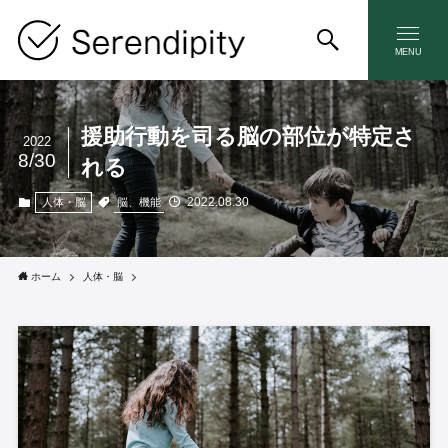
MENU
援助行動を司る脳の部位が特定さ
2022
8/30
れる
2022.08.30
脳、機能
人体・脳
ホーム
人体・脳