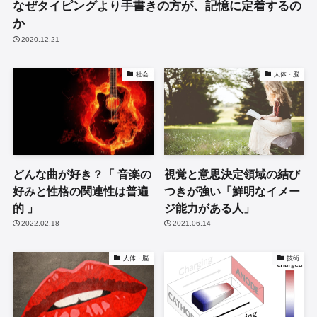
なぜタイピングより手書きの方が、記憶に定着するの
か
2020.12.21
社会
人体・脳
どんな曲が好き？「 音楽の
視覚と意思決定領域の結び
好みと性格の関連性は普遍
つきが強い「鮮明なイメー
的 」
ジ能力がある人」
2022.02.18
2021.06.14
人体・脳
技術