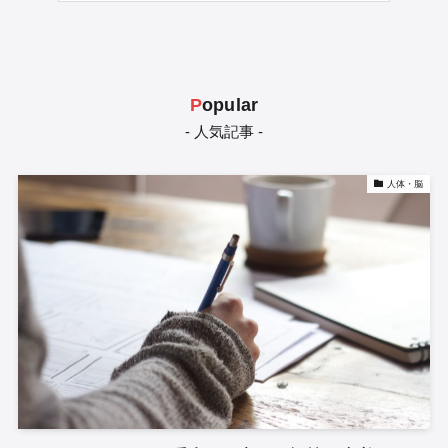
P
opular
- 人気記事 -
人体・脳