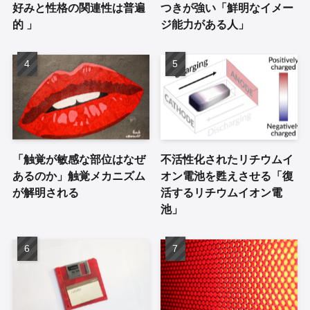
好みと性格の関連性は普遍
つきが強い「鮮明なイメー
的 」
ジ能力がある人」
「触覚が敏感な部位はなぜ
不活性化されたリチウムイ
あるのか」触覚メカニズム
オン電池を甦えさせる「復
が解明される
活するリチウムイオン電
池」