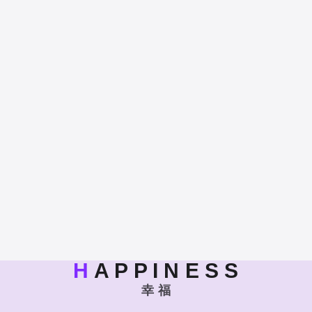
H
A P P I N E S S
幸 福