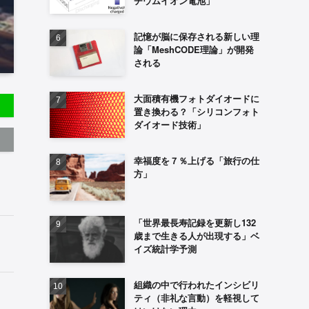
チウムイオン電池」
記憶が脳に保存される新しい理
論「MeshCODE理論」が開発
される
大面積有機フォトダイオードに
置き換わる？「シリコンフォト
ダイオード技術」
幸福度を７％上げる「旅行の仕
方」
「世界最長寿記録を更新し132
歳まで生きる人が出現する」ベ
イズ統計学予測
組織の中で行われたインシビリ
ティ（非礼な言動）を軽視して