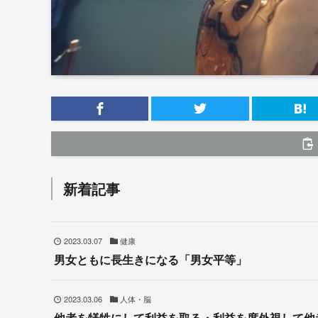
新着記事
2023.03.07
健康
男女ともに長生きになる「男女平等」
2023.03.06
人体・脳
他者を犠牲にして利益を取る・利益を度外視して他