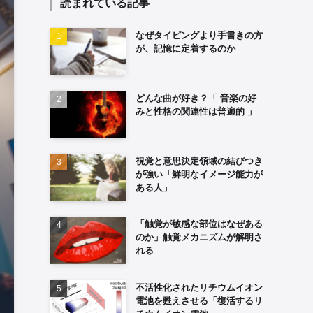
読まれている記事
なぜタイピングより手書きの方
が、記憶に定着するのか
どんな曲が好き？「 音楽の好
みと性格の関連性は普遍的 」
視覚と意思決定領域の結びつき
が強い「鮮明なイメージ能力が
ある人」
「触覚が敏感な部位はなぜある
のか」触覚メカニズムが解明さ
れる
不活性化されたリチウムイオン
電池を甦えさせる「復活するリ