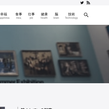
幸福
食事
仕事
健康
脳
技術
appiness
mea;
job
health
brain
Technology