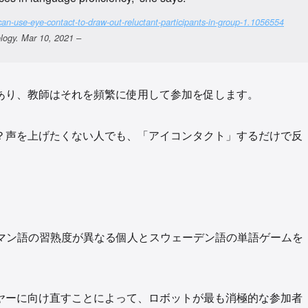
-can-use-eye-contact-to-draw-out-reluctant-participants-in-group-1.1056554
y. Mar 10, 2021 –
あり、教師はそれを頻繁に使用して参加を促します。
？声を上げたくない人でも、「アイコンタクト」するだけで反
。
ルマン語の習熟度が異なる個人とスウェーデン語の単語ゲームを
ヤーに向け直すことによって、ロボットが最も消極的な参加者