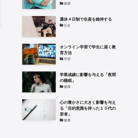
健康
週休４日制で生産を維持する
社会
オンライン学習で学生に届く教
育方法
学習
学業成績に影響を与える「夜間
の睡眠」
健康
心の豊かさに大きく影響を与え
る「目的意識を持った１０代の
若者」
健康