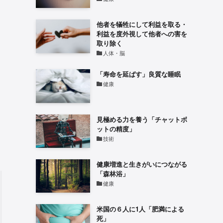
他者を犠牲にして利益を取る・
利益を度外視して他者への害を
取り除く
人体・脳
「寿命を延ばす」良質な睡眠
健康
見極める力を養う「チャットボ
ットの精度」
技術
健康増進と生きがいにつながる
「森林浴」
健康
米国の６人に1人「肥満による
死」