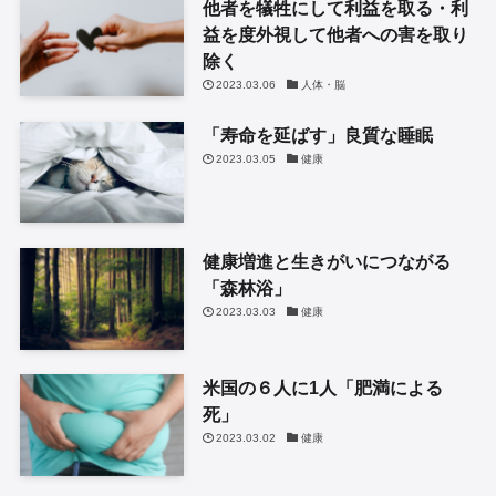
他者を犠牲にして利益を取る・利
益を度外視して他者への害を取り
除く
2023.03.06
人体・脳
「寿命を延ばす」良質な睡眠
2023.03.05
健康
健康増進と生きがいにつながる
「森林浴」
2023.03.03
健康
米国の６人に1人「肥満による
死」
2023.03.02
健康