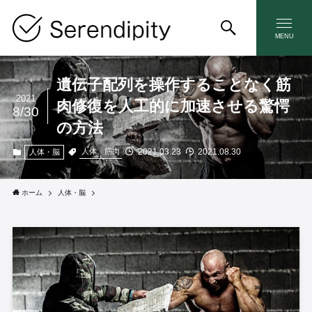
MENU
遺伝子配列を操作することなく筋
2021
肉修復を人工的に加速させる驚愕
8/30
の方法
2021.03.23
2021.08.30
人体、筋肉
人体・脳
ホーム
人体・脳