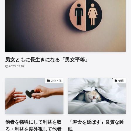
男女ともに長生きになる「男女平等」
2023.03.07
人体・脳
健康
他者を犠牲にして利益を取
「寿命を延ばす」良質な睡
る・利益を度外視して他者
眠