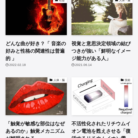
社会
人体・脳
どんな曲が好き？「 音楽の
視覚と意思決定領域の結び
好みと性格の関連性は普遍
つきが強い「鮮明なイメー
的 」
ジ能力がある人」
2022.02.18
2021.06.14
人体・脳
技術
「触覚が敏感な部位はなぜ
不活性化されたリチウムイ
あるのか」触覚メカニズム
オン電池を甦えさせる「復