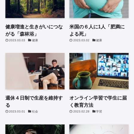
健康増進と生きがいにつな
米国の６人に1人「肥満に
がる「森林浴」
よる死」
2023.03.03
健康
2023.03.02
健康
週休４日制で生産を維持す
オンライン学習で学生に届
る
く教育方法
2023.03.01
社会
2023.02.28
学習