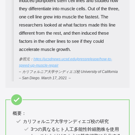
induced pluripotent stem cell lines and studied how
they differentiate into muscle cells. Out of the three,
one cell line grew into muscle the fastest. The
researchers looked at what factors made this line
different from the rest, and then induced these
factors in the other lines to see if they could
accelerate muscle growth.
参照元：
https://ucsdnews.ucsd.edu/pressrelease/how-to-
speed-up-muscle-repair
– カリフォルニア大学サンディエゴ校 University of California
– San Diego. March 17, 2021 –
概要：
カリフォルニア大学サンディエゴ校の研究
3つの異なるヒト人工多能性幹細胞株を使用