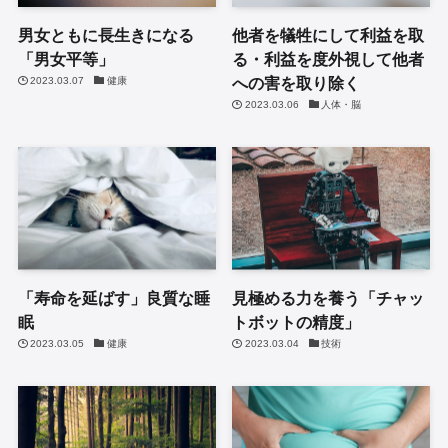
男女ともに長生きになる
他者を犠牲にして利益を取
「男女平等」
る・利益を度外視して他者
への害を取り除く
2023.03.07
健康
2023.03.06
人体・脳
「寿命を延ばす」良質な睡
見極める力を養う「チャッ
眠
トボットの精度」
2023.03.05
健康
2023.03.04
技術