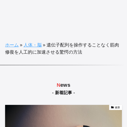
ホーム
»
人体・脳
»
遺伝子配列を操作することなく筋肉
修復を人工的に加速させる驚愕の方法
N
ews
- 新着記事 -
健康