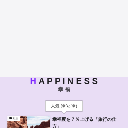
H
A P P I N E S S
幸 福
人気 (❁´ω`❁)
幸福度を７％上げる「旅行の仕
社会
方」