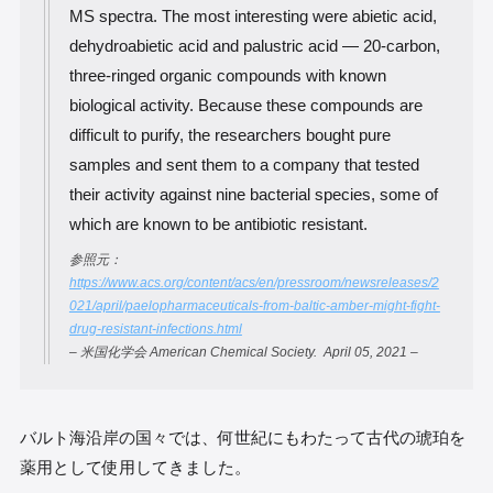
MS spectra. The most interesting were abietic acid,
dehydroabietic acid and palustric acid — 20-carbon,
three-ringed organic compounds with known
biological activity. Because these compounds are
difficult to purify, the researchers bought pure
samples and sent them to a company that tested
their activity against nine bacterial species, some of
which are known to be antibiotic resistant.
参照元：
https://www.acs.org/content/acs/en/pressroom/newsreleases/2
021/april/paelopharmaceuticals-from-baltic-amber-might-fight-
drug-resistant-infections.html
– 米国化学会 American Chemical Society. April 05, 2021 –
バルト海沿岸の国々では、何世紀にもわたって古代の琥珀を
薬用として使用してきました。