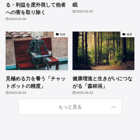
る・利益を度外視して他者
眠
への害を取り除く
2023.03.05
2023.03.06
技術
健康
見極める力を養う「チャッ
健康増進と生きがいにつな
トボットの精度」
がる「森林浴」
2023.03.04
2023.03.03
もっと見る