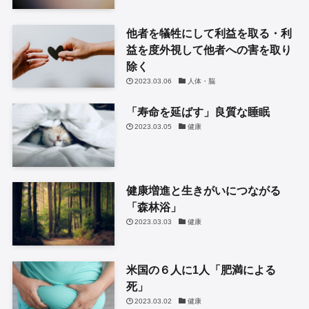
他者を犠牲にして利益を取る・利
益を度外視して他者への害を取り
除く
2023.03.06
人体・脳
「寿命を延ばす」良質な睡眠
2023.03.05
健康
健康増進と生きがいにつながる
「森林浴」
2023.03.03
健康
米国の６人に1人「肥満による
死」
2023.03.02
健康