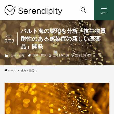
MENU
バルト海の琥珀を分析「抗生物質
2021
耐性のある感染症の新しい医薬
9/03
品」開発
2021.04.10
2021.09.03
医療、技術
生物・自然
ホーム
生物・自然