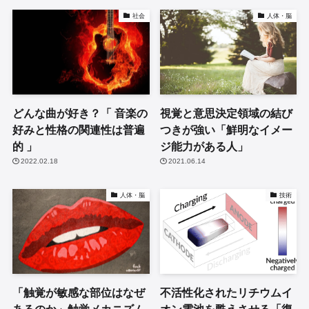
社会
人体・脳
どんな曲が好き？「 音楽の
視覚と意思決定領域の結び
好みと性格の関連性は普遍
つきが強い「鮮明なイメー
的 」
ジ能力がある人」
2022.02.18
2021.06.14
人体・脳
技術
「触覚が敏感な部位はなぜ
不活性化されたリチウムイ
あるのか」触覚メカニズム
オン電池を甦えさせる「復