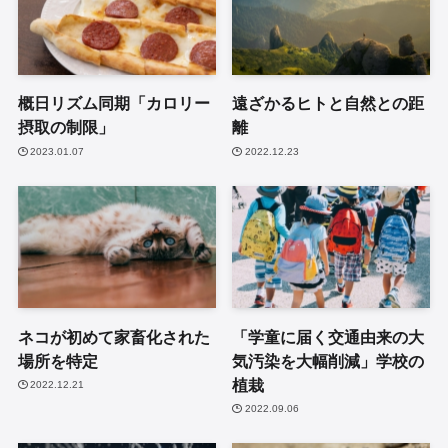
概日リズム同期「カロリー
遠ざかるヒトと自然との距
摂取の制限」
離
2023.01.07
2022.12.23
ネコが初めて家畜化された
「学童に届く交通由来の大
場所を特定
気汚染を大幅削減」学校の
植栽
2022.12.21
2022.09.06