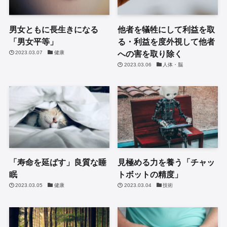
男女ともに長生きになる
他者を犠牲にして利益を取
「男女平等」
る・利益を度外視して他者
への害を取り除く
2023.03.07
健康
2023.03.06
人体・脳
「寿命を延ばす」良質な睡
見極める力を養う「チャッ
眠
トボットの精度」
2023.03.05
健康
2023.03.04
技術