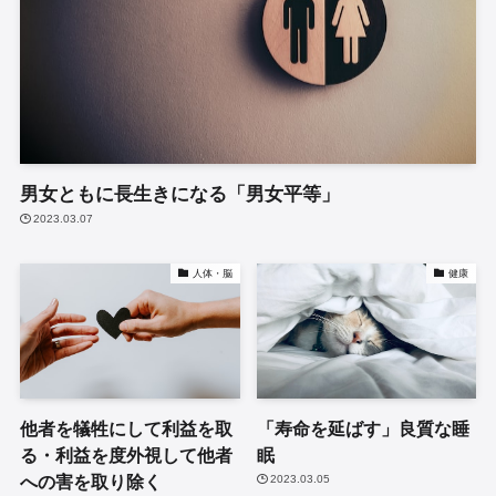
男女ともに長生きになる「男女平等」
2023.03.07
人体・脳
健康
他者を犠牲にして利益を取
「寿命を延ばす」良質な睡
る・利益を度外視して他者
眠
への害を取り除く
2023.03.05