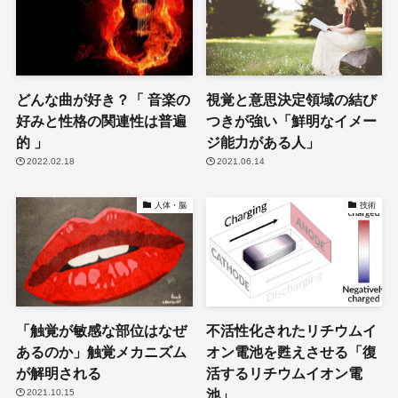
どんな曲が好き？「 音楽の
視覚と意思決定領域の結び
好みと性格の関連性は普遍
つきが強い「鮮明なイメー
的 」
ジ能力がある人」
2022.02.18
2021.06.14
人体・脳
技術
「触覚が敏感な部位はなぜ
不活性化されたリチウムイ
あるのか」触覚メカニズム
オン電池を甦えさせる「復
が解明される
活するリチウムイオン電
池」
2021.10.15