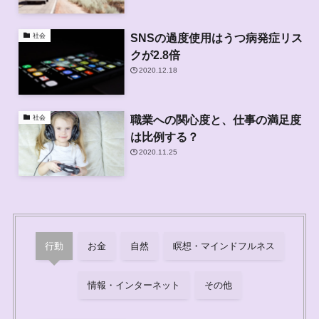
SNSの過度使用はうつ病発症リス
社会
クが2.8倍
2020.12.18
職業への関心度と、仕事の満足度
社会
は比例する？
2020.11.25
行動
お金
自然
瞑想・マインドフルネス
情報・インターネット
その他