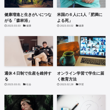
健康増進と生きがいにつな
米国の６人に1人「肥満に
がる「森林浴」
よる死」
2023.03.03
健康
2023.03.02
健康
週休４日制で生産を維持す
オンライン学習で学生に届
る
く教育方法
2023.03.01
社会
2023.02.28
学習