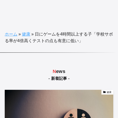
ホーム
»
健康
»
日にゲームを4時間以上する子「学校サボ
る率が4倍高くテストの点も有意に低い」
N
ews
- 新着記事 -
健康