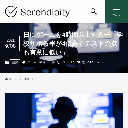
MENU
日にゲームを4時間以上する子「学
2021
校サボる率が4倍高くテストの点
9/08
も有意に低い」
2021.05.28
2021.09.08
ゲーム
学習、子供
健康
ホーム
健康