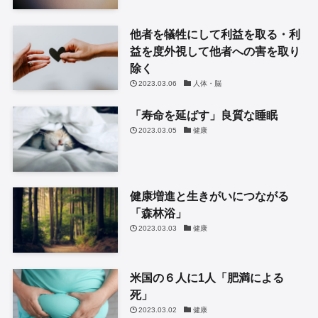
他者を犠牲にして利益を取る・利
益を度外視して他者への害を取り
除く
2023.03.06
人体・脳
「寿命を延ばす」良質な睡眠
2023.03.05
健康
健康増進と生きがいにつながる
「森林浴」
2023.03.03
健康
米国の６人に1人「肥満による
死」
2023.03.02
健康