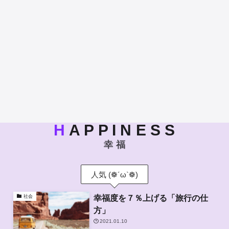
H
A P P I N E S S
幸 福
人気 (❁´ω`❁)
幸福度を７％上げる「旅行の仕
社会
方」
2021.01.10