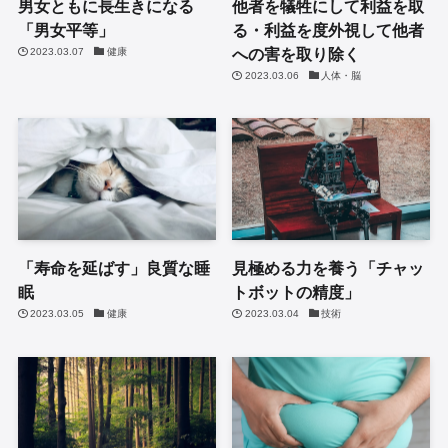
男女ともに長生きになる
他者を犠牲にして利益を取
「男女平等」
る・利益を度外視して他者
への害を取り除く
2023.03.07
健康
2023.03.06
人体・脳
「寿命を延ばす」良質な睡
見極める力を養う「チャッ
眠
トボットの精度」
2023.03.05
健康
2023.03.04
技術