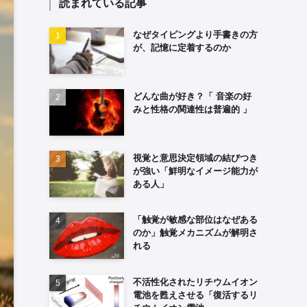
読まれている記事
なぜタイピングより手書きの方
が、記憶に定着するのか
どんな曲が好き？「 音楽の好
みと性格の関連性は普遍的 」
視覚と意思決定領域の結びつき
が強い「鮮明なイメージ能力が
ある人」
「触覚が敏感な部位はなぜある
のか」触覚メカニズムが解明さ
れる
不活性化されたリチウムイオン
電池を甦えさせる「復活するリ