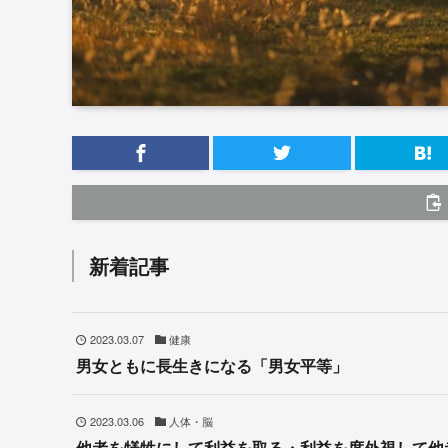
新着記事
2023.03.07
健康
男女ともに長生きになる「男女平等」
2023.03.06
人体・脳
他者を犠牲にして利益を取る・利益を度外視して他