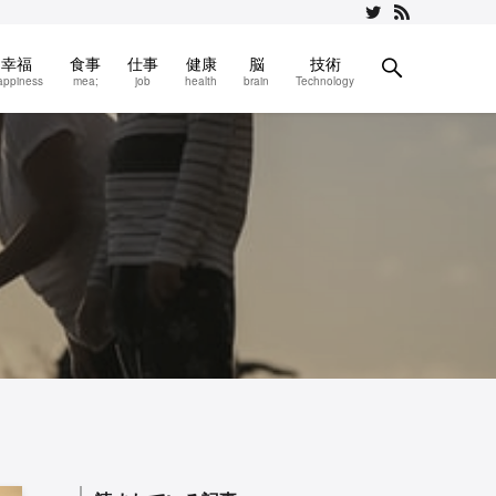
幸福
食事
仕事
健康
脳
技術
appiness
mea;
job
health
brain
Technology