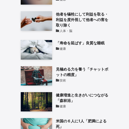
他者を犠牲にして利益を取る・
利益を度外視して他者への害を
取り除く
人体・脳
「寿命を延ばす」良質な睡眠
健康
見極める力を養う「チャットボ
ットの精度」
技術
健康増進と生きがいにつながる
「森林浴」
健康
米国の６人に1人「肥満による
死」