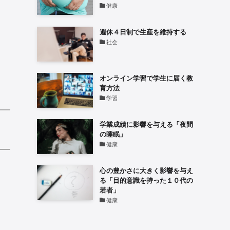
健康
週休４日制で生産を維持する
社会
オンライン学習で学生に届く教
育方法
学習
学業成績に影響を与える「夜間
の睡眠」
健康
心の豊かさに大きく影響を与え
る「目的意識を持った１０代の
若者」
健康