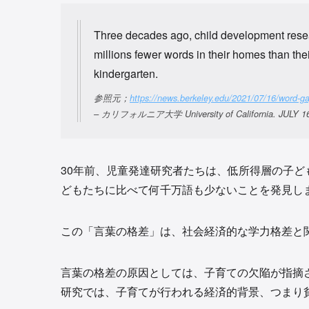
Three decades ago, child development resea
millions fewer words in their homes than the
kindergarten.
参照元；
https://news.berkeley.edu/2021/07/16/word-gap
– カリフォルニア大学 University of California. JULY 16
30年前、児童発達研究者たちは、低所得層の子
どもたちに比べて何千万語も少ないことを発見し
この「言葉の格差」は、社会経済的な学力格差と
言葉の格差の原因としては、子育ての欠陥が指摘
研究では、子育てが行われる経済的背景、つまり