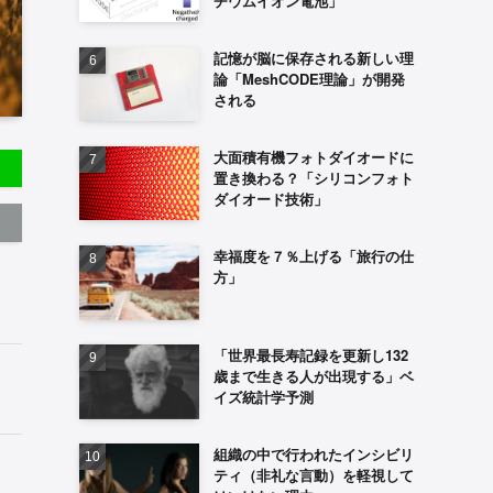
チウムイオン電池」
記憶が脳に保存される新しい理
論「MeshCODE理論」が開発
される
大面積有機フォトダイオードに
置き換わる？「シリコンフォト
ダイオード技術」
幸福度を７％上げる「旅行の仕
方」
「世界最長寿記録を更新し132
歳まで生きる人が出現する」ベ
イズ統計学予測
組織の中で行われたインシビリ
ティ（非礼な言動）を軽視して