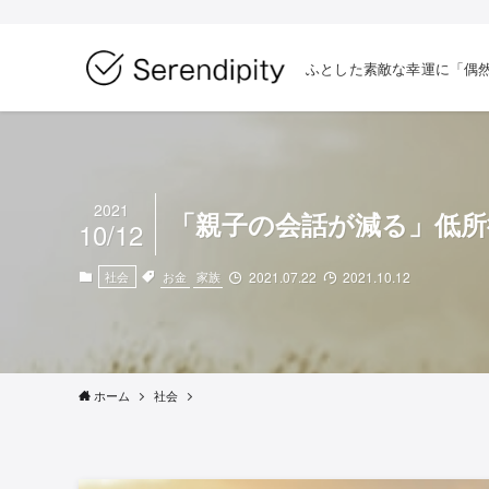
ふとした素敵な幸運に「偶
2021
「親子の会話が減る」低所
10/12
お金
家族
社会
2021.07.22
2021.10.12
ホーム
社会