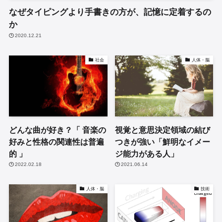
なぜタイピングより手書きの方が、記憶に定着するの
か
2020.12.21
社会
人体・脳
どんな曲が好き？「 音楽の
視覚と意思決定領域の結び
好みと性格の関連性は普遍
つきが強い「鮮明なイメー
的 」
ジ能力がある人」
2022.02.18
2021.06.14
人体・脳
技術