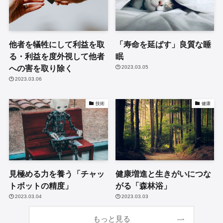
他者を犠牲にして利益を取
「寿命を延ばす」良質な睡
る・利益を度外視して他者
眠
への害を取り除く
2023.03.05
2023.03.06
技術
健康
見極める力を養う「チャッ
健康増進と生きがいにつな
トボットの精度」
がる「森林浴」
2023.03.04
2023.03.03
もっと見る