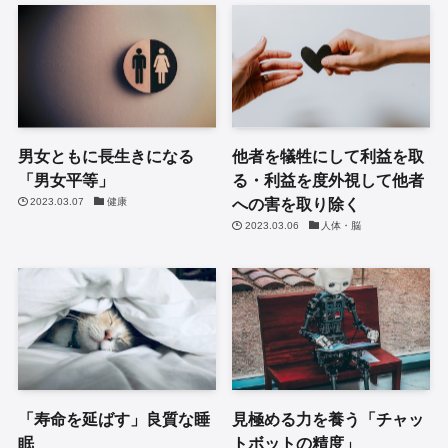
男女ともに長生きになる
他者を犠牲にして利益を取
「男女平等」
る・利益を度外視して他者
への害を取り除く
2023.03.07
健康
2023.03.06
人体・脳
「寿命を延ばす」良質な睡
見極める力を養う「チャッ
眠
トボットの精度」