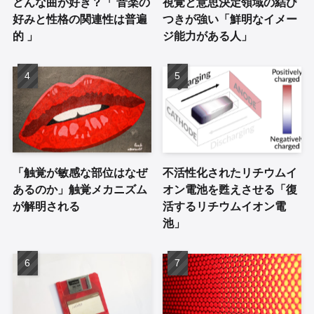
どんな曲が好き？「 音楽の
視覚と意思決定領域の結び
好みと性格の関連性は普遍
つきが強い「鮮明なイメー
的 」
ジ能力がある人」
「触覚が敏感な部位はなぜ
不活性化されたリチウムイ
あるのか」触覚メカニズム
オン電池を甦えさせる「復
が解明される
活するリチウムイオン電
池」