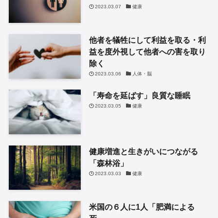
2023.03.07
健康
他者を犠牲にして利益を取る・利
益を度外視して他者への害を取り
除く
2023.03.06
人体・脳
「寿命を延ばす」良質な睡眠
2023.03.05
健康
健康増進と生きがいにつながる
「森林浴」
2023.03.03
健康
米国の６人に1人「肥満による