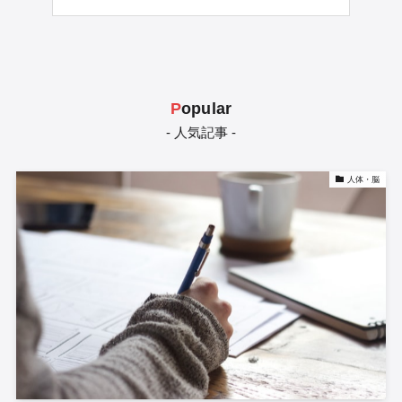
P
opular
- 人気記事 -
人体・脳