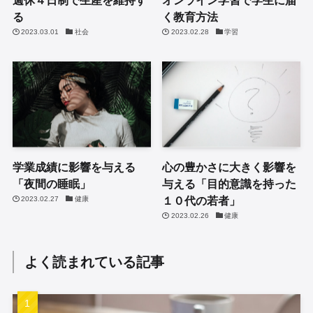
週休４日制で生産を維持す
オンライン学習で学生に届
る
く教育方法
2023.03.01
社会
2023.02.28
学習
学業成績に影響を与える
心の豊かさに大きく影響を
「夜間の睡眠」
与える「目的意識を持った
１０代の若者」
2023.02.27
健康
2023.02.26
健康
よく読まれている記事