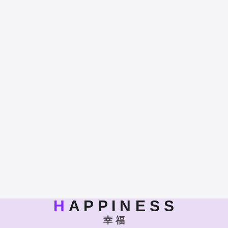
H
A P P I N E S S
幸 福