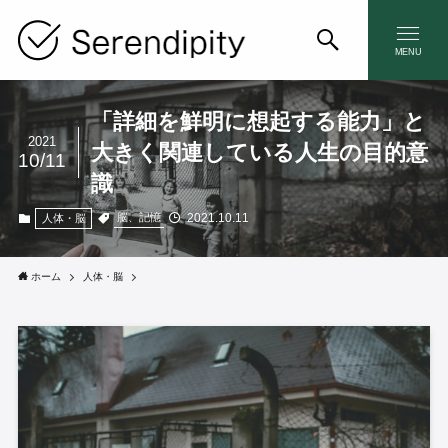
MENU
「詳細を鮮明に想起する能力」と
2021
大きく関連している人生の目的意
10/11
識
2021.10.11
脳、記憶
人体・脳
ホーム
人体・脳