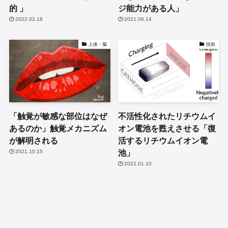
的 」
ジ能力がある人」
2022.02.18
2021.06.14
人体・脳
技術
「触覚が敏感な部位はなぜ
不活性化されたリチウムイ
あるのか」触覚メカニズム
オン電池を甦えさせる「復
が解明される
活するリチウムイオン電
池」
2021.10.15
2022.01.10