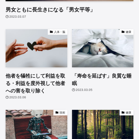
男女ともに長生きになる「男女平等」
2023.03.07
人体・脳
健康
他者を犠牲にして利益を取
「寿命を延ばす」良質な睡
る・利益を度外視して他者
眠
への害を取り除く
2023.03.05
2023.03.06
技術
健康