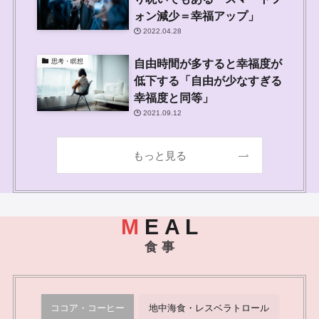
ォン減少＝幸福アップ」
2022.04.28
自由時間が多すると幸福度が
思考・瞑想
低下する「自由が少なすぎる
幸福度と同等」
2021.09.12
もっと見る
M
E A L
食 事
ココア・コーヒー
地中海食・レスベラトロール