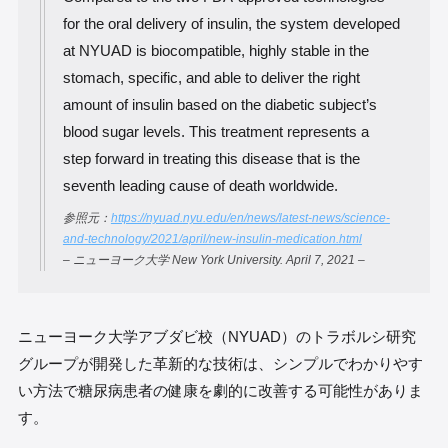
for the oral delivery of insulin, the system developed
at NYUAD is biocompatible, highly stable in the
stomach, specific, and able to deliver the right
amount of insulin based on the diabetic subject’s
blood sugar levels. This treatment represents a
step forward in treating this disease that is the
seventh leading cause of death worldwide.
参照元：
https://nyuad.nyu.edu/en/news/latest-news/science-
and-technology/2021/april/new-insulin-medication.html
– ニューヨーク大学 New York University. April 7, 2021 –
ニューヨーク大学アブダビ校（NYUAD）のトラボルシ研究
グループが開発した革新的な技術は、シンプルでわかりやす
い方法で糖尿病患者の健康を劇的に改善する可能性がありま
す。