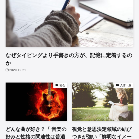
なぜタイピングより手書きの方が、記憶に定着するの
か
2020.12.21
社会
人体・脳
どんな曲が好き？「 音楽の
視覚と意思決定領域の結び
好みと性格の関連性は普遍
つきが強い「鮮明なイメー