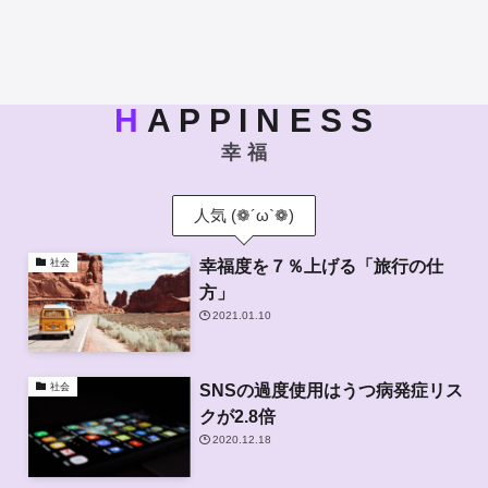
H
A P P I N E S S
幸 福
人気 (❁´ω`❁)
幸福度を７％上げる「旅行の仕
社会
方」
2021.01.10
SNSの過度使用はうつ病発症リス
社会
クが2.8倍
2020.12.18