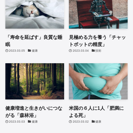
「寿命を延ばす」良質な睡
見極める力を養う「チャッ
眠
トボットの精度」
2023.03.05
健康
2023.03.04
技術
健康増進と生きがいにつな
米国の６人に1人「肥満に
がる「森林浴」
よる死」
2023.03.03
健康
2023.03.02
健康