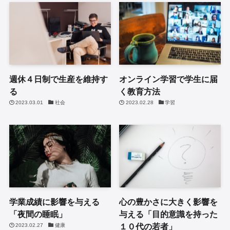
週休４日制で生産を維持す
オンライン学習で学生に届
る
く教育方法
2023.03.01
社会
2023.02.28
学習
学業成績に影響を与える
心の豊かさに大きく影響を
「夜間の睡眠」
与える「目的意識を持った
１０代の若者」
2023.02.27
健康