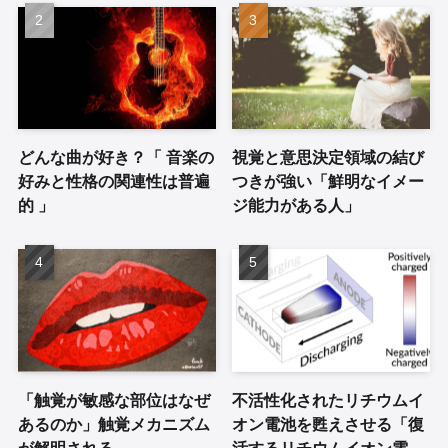
どんな曲が好き？「 音楽の
視覚と意思決定領域の結び
好みと性格の関連性は普遍
つきが強い「鮮明なイメー
的 」
ジ能力がある人」
「触覚が敏感な部位はなぜ
不活性化されたリチウムイ
あるのか」触覚メカニズム
オン電池を甦えさせる「復
が解明される
活するリチウムイオン電