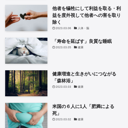
他者を犠牲にして利益を取る・利
益を度外視して他者への害を取り
除く
2023.03.06
人体・脳
「寿命を延ばす」良質な睡眠
2023.03.05
健康
健康増進と生きがいにつながる
「森林浴」
2023.03.03
健康
米国の６人に1人「肥満による
死」
2023.03.02
健康