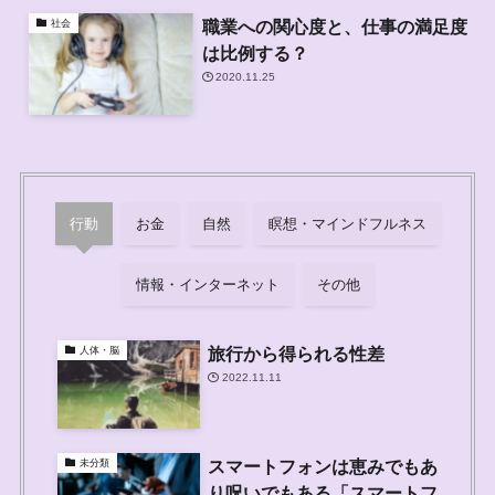
職業への関心度と、仕事の満足度
社会
は比例する？
2020.11.25
行動
お金
自然
瞑想・マインドフルネス
情報・インターネット
その他
旅行から得られる性差
人体・脳
2022.11.11
スマートフォンは恵みでもあ
未分類
り呪いでもある「スマートフ