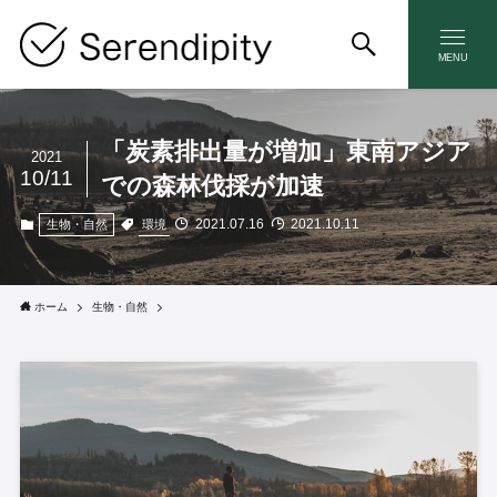
MENU
「炭素排出量が増加」東南アジア
2021
10/11
での森林伐採が加速
2021.07.16
2021.10.11
環境
生物・自然
ホーム
生物・自然