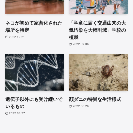
ネコが初めて家畜化された
「学童に届く交通由来の大
場所を特定
気汚染を大幅削減」学校の
植栽
2022.12.21
2022.09.06
遺伝子以外にも受け継いで
顔ダニの特異な生活様式
いるもの
2022.06.26
2022.08.27