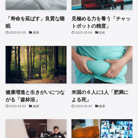
「寿命を延ばす」良質な睡
見極める力を養う「チャッ
眠
トボットの精度」
2023.03.05
健康
2023.03.04
技術
健康増進と生きがいにつな
米国の６人に1人「肥満に
がる「森林浴」
よる死」
2023.03.03
健康
2023.03.02
健康