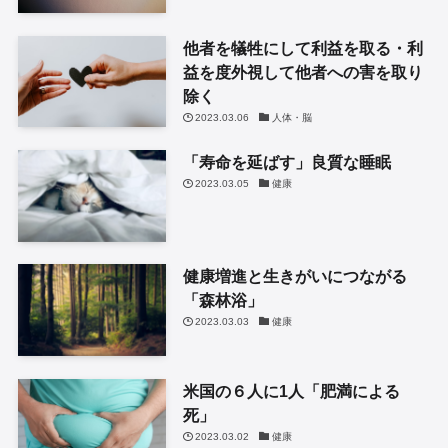
他者を犠牲にして利益を取る・利
益を度外視して他者への害を取り
除く
2023.03.06
人体・脳
「寿命を延ばす」良質な睡眠
2023.03.05
健康
健康増進と生きがいにつながる
「森林浴」
2023.03.03
健康
米国の６人に1人「肥満による
死」
2023.03.02
健康