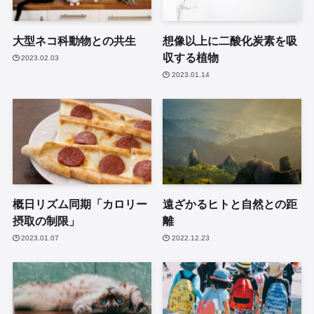
大型ネコ科動物との共生
想像以上に二酸化炭素を吸
収する植物
2023.02.03
2023.01.14
概日リズム同期「カロリー
遠ざかるヒトと自然との距
摂取の制限」
離
2023.01.07
2022.12.23