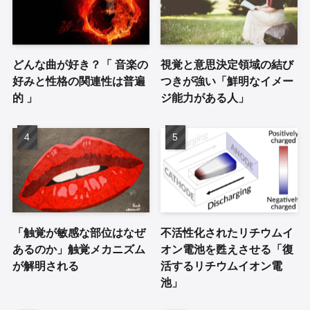
どんな曲が好き？「 音楽の
視覚と意思決定領域の結び
好みと性格の関連性は普遍
つきが強い「鮮明なイメー
的 」
ジ能力がある人」
「触覚が敏感な部位はなぜ
不活性化されたリチウムイ
あるのか」触覚メカニズム
オン電池を甦えさせる「復
が解明される
活するリチウムイオン電
池」