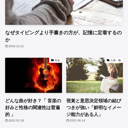
なぜタイピングより手書きの方が、記憶に定着するの
か
2020.12.21
社会
人体・脳
どんな曲が好き？「 音楽の
視覚と意思決定領域の結び
好みと性格の関連性は普遍
つきが強い「鮮明なイメー
的 」
ジ能力がある人」
2022.02.18
2021.06.14