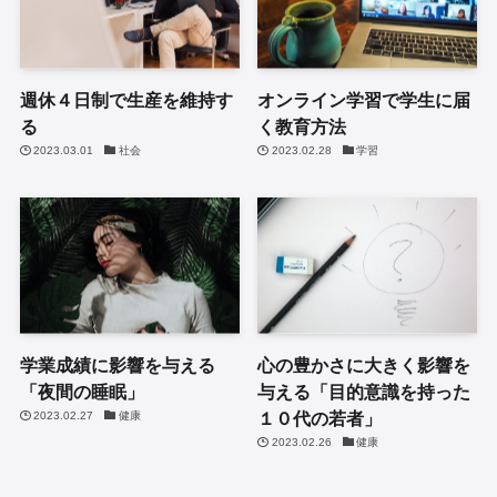
週休４日制で生産を維持す
オンライン学習で学生に届
る
く教育方法
2023.03.01
社会
2023.02.28
学習
学業成績に影響を与える
心の豊かさに大きく影響を
「夜間の睡眠」
与える「目的意識を持った
１０代の若者」
2023.02.27
健康
2023.02.26
健康