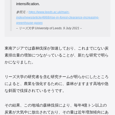
intensification.
参照元：
https://www.leeds.ac.uk/main-
index/news/article/4868/rise-in-forest-clearance-increasing-
greenhouse-gases
– リーズ大学 University of Leeds. 9 July 2021 –
東南アジアでは森林伐採が加速しており、これまでにない炭
素排出量の増加につながっていることが、新たな研究で明ら
かになりました。
リーズ大学の研究者を含む研究チームが明らかにしたところ
によると、農業を強化するために、森林がますます高地や急
な斜面で伐採されているそうです。
その結果、この地域の森林伐採により、毎年4億トン以上の
炭素が大気中に放出されており、その量は近年増加傾向にあ