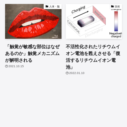
人体・脳
技術
「触覚が敏感な部位はなぜ
不活性化されたリチウムイ
あるのか」触覚メカニズム
オン電池を甦えさせる「復
が解明される
活するリチウムイオン電
池」
2021.10.15
2022.01.10