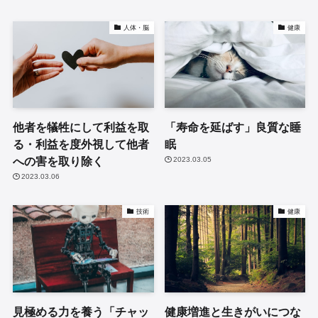
人体・脳
健康
他者を犠牲にして利益を取
「寿命を延ばす」良質な睡
る・利益を度外視して他者
眠
への害を取り除く
2023.03.05
2023.03.06
技術
健康
見極める力を養う「チャッ
健康増進と生きがいにつな