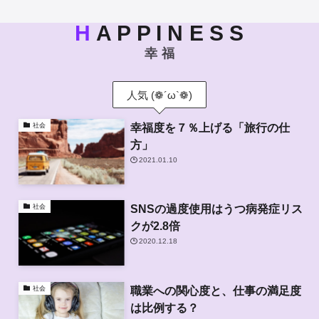
H
A P P I N E S S
幸 福
人気 (❁´ω`❁)
幸福度を７％上げる「旅行の仕
社会
方」
2021.01.10
SNSの過度使用はうつ病発症リス
社会
クが2.8倍
2020.12.18
職業への関心度と、仕事の満足度
社会
は比例する？