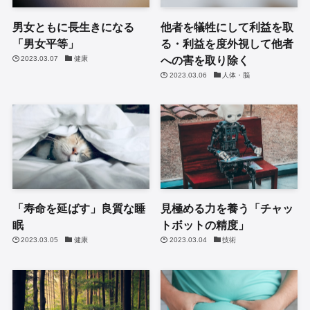
男女ともに長生きになる
他者を犠牲にして利益を取
「男女平等」
る・利益を度外視して他者
への害を取り除く
2023.03.07
健康
2023.03.06
人体・脳
「寿命を延ばす」良質な睡
見極める力を養う「チャッ
眠
トボットの精度」
2023.03.05
健康
2023.03.04
技術