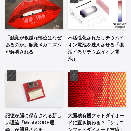
「触覚が敏感な部位はなぜ
不活性化されたリチウムイ
あるのか」触覚メカニズム
オン電池を甦えさせる「復
が解明される
活するリチウムイオン電
池」
記憶が脳に保存される新し
大面積有機フォトダイオー
い理論「MeshCODE理
ドに置き換わる？「シリコ
論」が開発される
ンフォトダイオード技術」