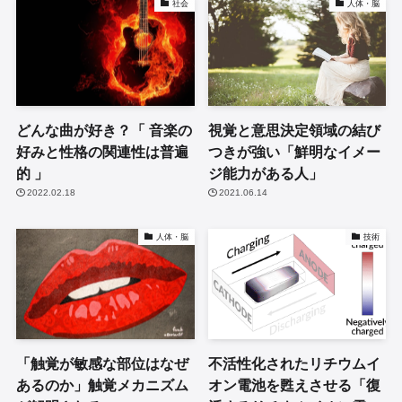
社会
人体・脳
どんな曲が好き？「 音楽の
視覚と意思決定領域の結び
好みと性格の関連性は普遍
つきが強い「鮮明なイメー
的 」
ジ能力がある人」
2022.02.18
2021.06.14
人体・脳
技術
「触覚が敏感な部位はなぜ
不活性化されたリチウムイ
あるのか」触覚メカニズム
オン電池を甦えさせる「復