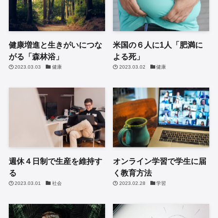
健康増進と生きがいにつな
米国の６人に1人「肥満に
がる「森林浴」
よる死」
2023.03.03
健康
2023.03.02
健康
週休４日制で生産を維持す
オンライン学習で学生に届
る
く教育方法
2023.03.01
社会
2023.02.28
学習