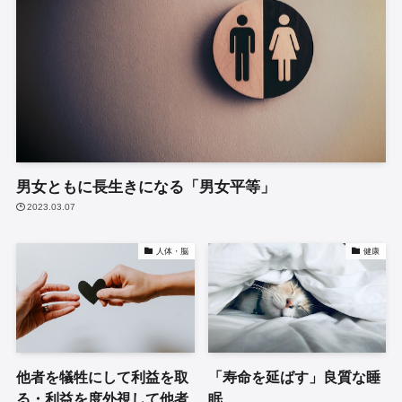
男女ともに長生きになる「男女平等」
2023.03.07
人体・脳
健康
他者を犠牲にして利益を取
「寿命を延ばす」良質な睡
る・利益を度外視して他者
眠