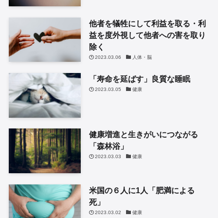
他者を犠牲にして利益を取る・利
益を度外視して他者への害を取り
除く
2023.03.06
人体・脳
「寿命を延ばす」良質な睡眠
2023.03.05
健康
健康増進と生きがいにつながる
「森林浴」
2023.03.03
健康
米国の６人に1人「肥満による
死」
2023.03.02
健康