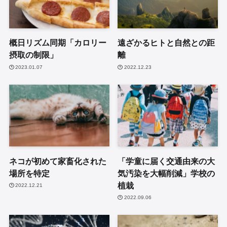
概日リズム同期「カロリー
遠ざかるヒトと自然との距
摂取の制限」
離
2023.01.07
2022.12.23
ネコが初めて家畜化された
「学童に届く交通由来の大
場所を特定
気汚染を大幅削減」学校の
植栽
2022.12.21
2022.09.06