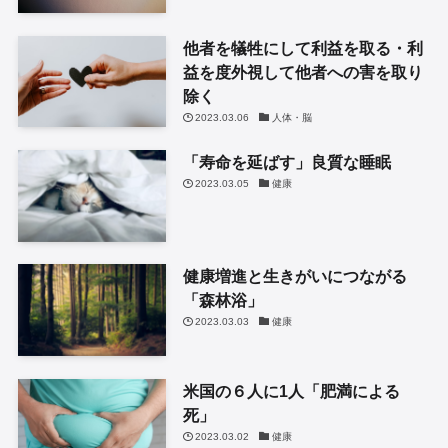
他者を犠牲にして利益を取る・利
益を度外視して他者への害を取り
除く
2023.03.06
人体・脳
「寿命を延ばす」良質な睡眠
2023.03.05
健康
健康増進と生きがいにつながる
「森林浴」
2023.03.03
健康
米国の６人に1人「肥満による
死」
2023.03.02
健康