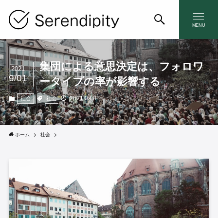
MENU
集団による意思決定は、フォロワ
2021
9/01
ータイプの率が影響する
2021.09.01
社会
社会
ホーム
社会