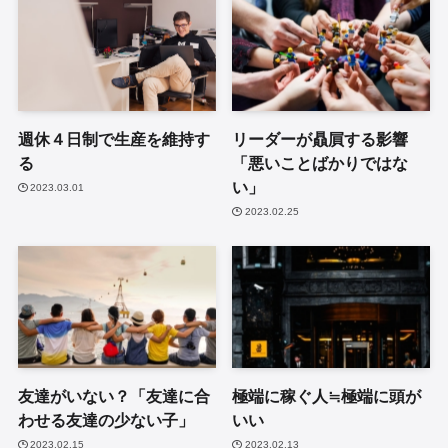
週休４日制で生産を維持す
リーダーが贔屓する影響
る
「悪いことばかりではな
い」
2023.03.01
2023.02.25
友達がいない？「友達に合
極端に稼ぐ人≒極端に頭が
わせる友達の少ない子」
いい
2023.02.15
2023.02.13