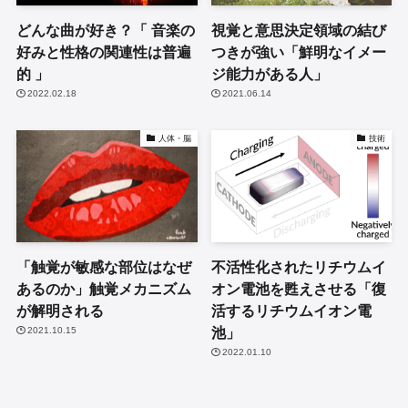
どんな曲が好き？「 音楽の
視覚と意思決定領域の結び
好みと性格の関連性は普遍
つきが強い「鮮明なイメー
的 」
ジ能力がある人」
2022.02.18
2021.06.14
人体・脳
技術
「触覚が敏感な部位はなぜ
不活性化されたリチウムイ
あるのか」触覚メカニズム
オン電池を甦えさせる「復
が解明される
活するリチウムイオン電
池」
2021.10.15
2022.01.10