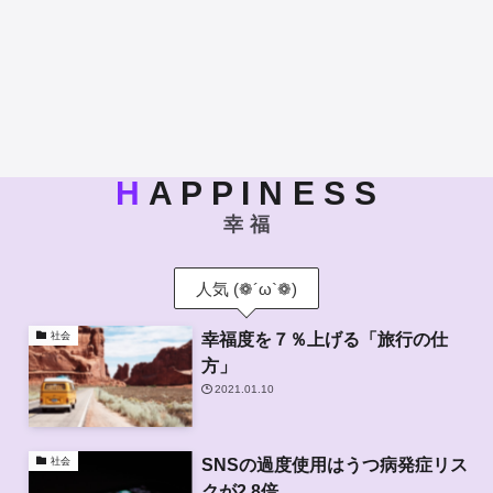
H
A P P I N E S S
幸 福
人気 (❁´ω`❁)
幸福度を７％上げる「旅行の仕
社会
方」
2021.01.10
SNSの過度使用はうつ病発症リス
社会
クが2.8倍