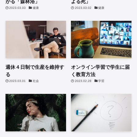
がる「森林浴」
よる死」
2023.03.03
健康
2023.03.02
健康
週休４日制で生産を維持す
オンライン学習で学生に届
る
く教育方法
2023.03.01
社会
2023.02.28
学習