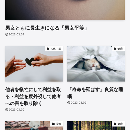
男女ともに長生きになる「男女平等」
2023.03.07
人体・脳
健康
他者を犠牲にして利益を取
「寿命を延ばす」良質な睡
る・利益を度外視して他者
眠
への害を取り除く
2023.03.05
2023.03.06
技術
健康