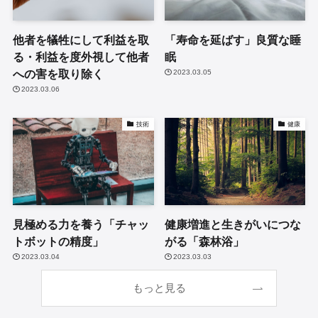
他者を犠牲にして利益を取
「寿命を延ばす」良質な睡
る・利益を度外視して他者
眠
への害を取り除く
2023.03.05
2023.03.06
技術
健康
見極める力を養う「チャッ
健康増進と生きがいにつな
トボットの精度」
がる「森林浴」
2023.03.04
2023.03.03
もっと見る