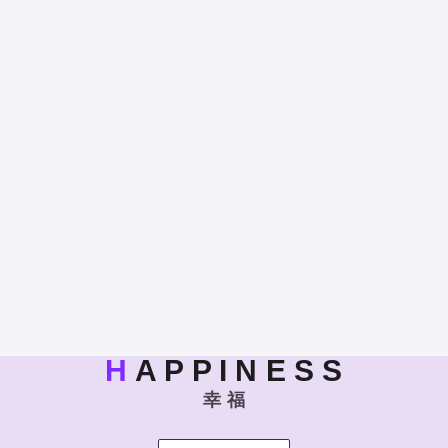
H
A P P I N E S S
幸 福