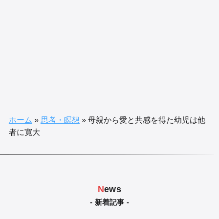
ホーム
»
思考・瞑想
»
母親から愛と共感を得た幼児は他
者に寛大
N
ews
- 新着記事 -