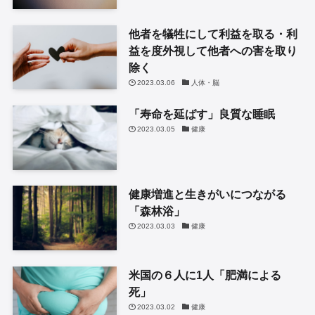
他者を犠牲にして利益を取る・利
益を度外視して他者への害を取り
除く
2023.03.06
人体・脳
「寿命を延ばす」良質な睡眠
2023.03.05
健康
健康増進と生きがいにつながる
「森林浴」
2023.03.03
健康
米国の６人に1人「肥満による
死」
2023.03.02
健康