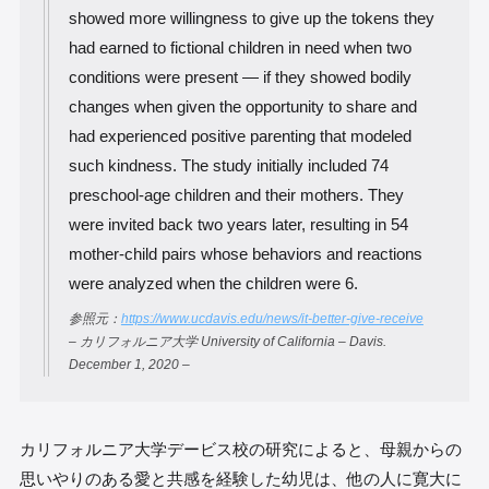
showed more willingness to give up the tokens they
had earned to fictional children in need when two
conditions were present — if they showed bodily
changes when given the opportunity to share and
had experienced positive parenting that modeled
such kindness. The study initially included 74
preschool-age children and their mothers. They
were invited back two years later, resulting in 54
mother-child pairs whose behaviors and reactions
were analyzed when the children were 6.
参照元：
https://www.ucdavis.edu/news/it-better-give-receive
– カリフォルニア大学 University of California – Davis.
December 1, 2020 –
カリフォルニア大学デービス校の研究によると、母親からの
思いやりのある愛と共感を経験した幼児は、他の人に寛大に