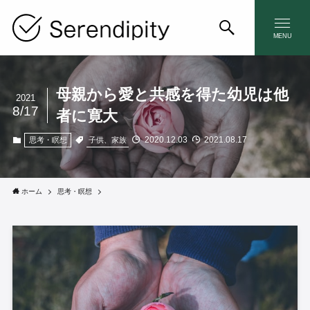
MENU
母親から愛と共感を得た幼児は他
2021
8/17
者に寛大
2020.12.03
2021.08.17
子供、家族
思考・瞑想
ホーム
思考・瞑想