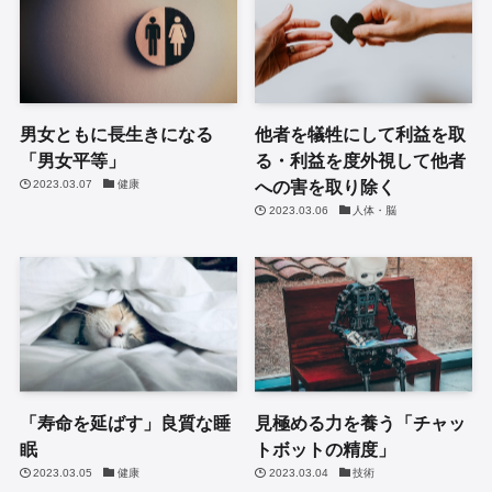
男女ともに長生きになる
他者を犠牲にして利益を取
「男女平等」
る・利益を度外視して他者
への害を取り除く
2023.03.07
健康
2023.03.06
人体・脳
「寿命を延ばす」良質な睡
見極める力を養う「チャッ
眠
トボットの精度」
2023.03.05
健康
2023.03.04
技術