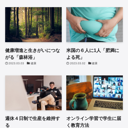
健康増進と生きがいにつな
米国の６人に1人「肥満に
がる「森林浴」
よる死」
2023.03.03
健康
2023.03.02
健康
週休４日制で生産を維持す
オンライン学習で学生に届
る
く教育方法