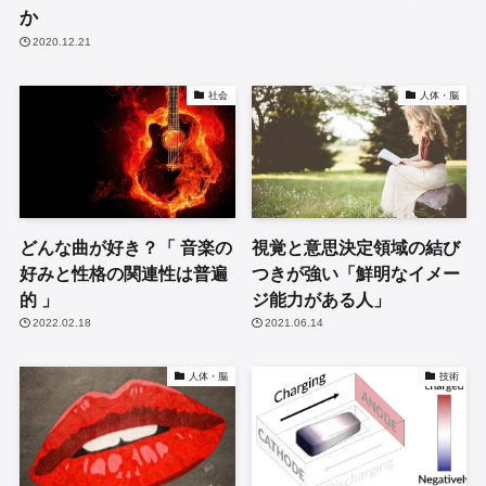
か
2020.12.21
社会
人体・脳
どんな曲が好き？「 音楽の
視覚と意思決定領域の結び
好みと性格の関連性は普遍
つきが強い「鮮明なイメー
的 」
ジ能力がある人」
2022.02.18
2021.06.14
人体・脳
技術