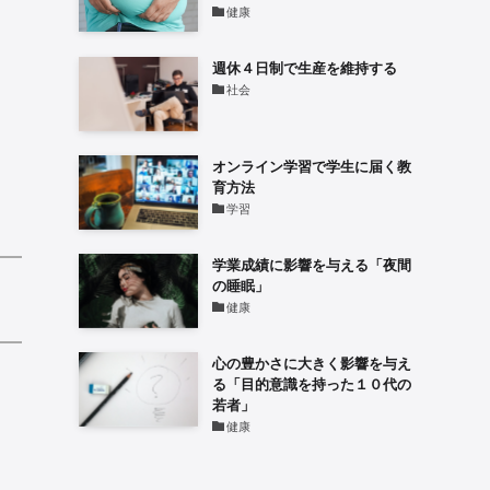
健康
週休４日制で生産を維持する
社会
オンライン学習で学生に届く教
育方法
学習
学業成績に影響を与える「夜間
の睡眠」
健康
心の豊かさに大きく影響を与え
る「目的意識を持った１０代の
若者」
健康