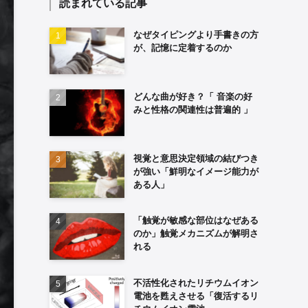
読まれている記事
なぜタイピングより手書きの方
が、記憶に定着するのか
どんな曲が好き？「 音楽の好
みと性格の関連性は普遍的 」
視覚と意思決定領域の結びつき
が強い「鮮明なイメージ能力が
ある人」
「触覚が敏感な部位はなぜある
のか」触覚メカニズムが解明さ
れる
不活性化されたリチウムイオン
電池を甦えさせる「復活するリ