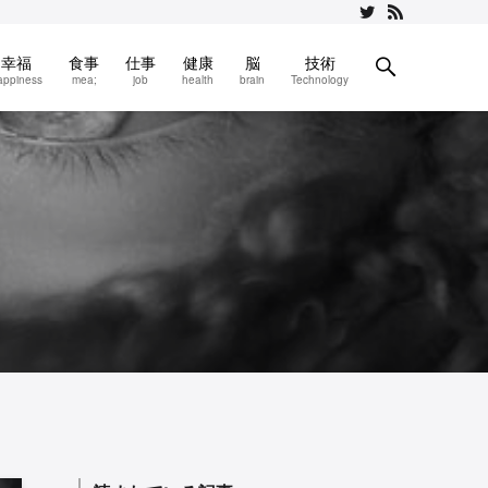
幸福
食事
仕事
健康
脳
技術
appiness
mea;
job
health
brain
Technology