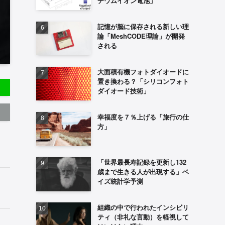
チウムイオン電池」
記憶が脳に保存される新しい理
論「MeshCODE理論」が開発
される
大面積有機フォトダイオードに
置き換わる？「シリコンフォト
ダイオード技術」
幸福度を７％上げる「旅行の仕
方」
「世界最長寿記録を更新し132
歳まで生きる人が出現する」ベ
イズ統計学予測
組織の中で行われたインシビリ
ティ（非礼な言動）を軽視して