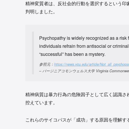
精神変質者は、反社会的行動を選択するという印
判明しました。
Psychopathy is widely recognized as a risk f
individuals refrain from antisocial or crimi
“successful” has been a mystery.
参照元：
https://news.vcu.edu/article/Not_all_psych
– バージニアコモンウェルス大学 Virginia Commonwealth Uni
精神病質は暴力行為の危険因子として広く認識さ
控えています。
これらのサイコパスが「成功」する原因を理解す