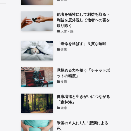
他者を犠牲にして利益を取る・
利益を度外視して他者への害を
取り除く
人体・脳
「寿命を延ばす」良質な睡眠
健康
見極める力を養う「チャットボ
ットの精度」
技術
健康増進と生きがいにつながる
「森林浴」
健康
米国の６人に1人「肥満による
死」