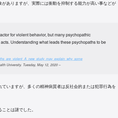
象がありますが、実際には衝動を抑制する能力が高い事などが
actor for violent behavior, but many psychopathic
nal acts. Understanding what leads these psychopaths to be
opaths_are_violent_A_new_study_may_explain_why_some
versity. Tuesday, May 12, 2020 –
れていますが、多くの精神病質者は反社会的または犯罪行為を
ることは謎でした。