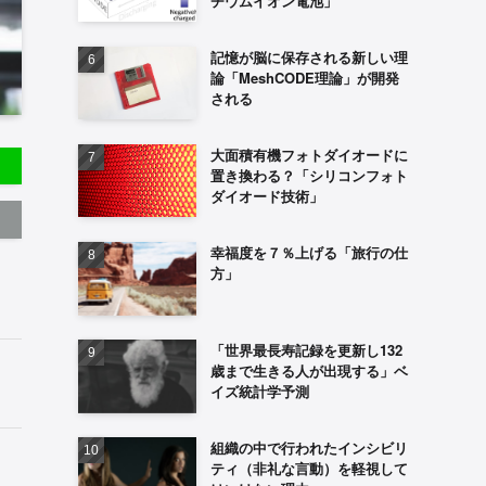
チウムイオン電池」
記憶が脳に保存される新しい理
論「MeshCODE理論」が開発
される
大面積有機フォトダイオードに
置き換わる？「シリコンフォト
ダイオード技術」
幸福度を７％上げる「旅行の仕
方」
「世界最長寿記録を更新し132
歳まで生きる人が出現する」ベ
イズ統計学予測
組織の中で行われたインシビリ
ティ（非礼な言動）を軽視して