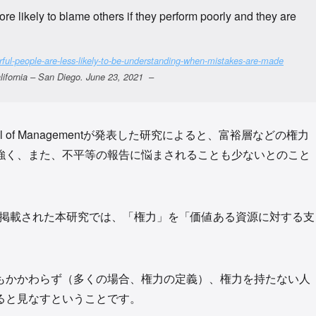
e likely to blame others if they perform poorly and they are
ful-people-are-less-likely-to-be-understanding-when-mistakes-are-made
a – San Diego. June 23, 2021 –
l of Managementが発表した研究によると、富裕層などの権力
強く、また、不平等の報告に悩まされることも少ないとのこと
ity Science誌に掲載された本研究では、「権力」を「価値ある資源に対する支
もかかわらず（多くの場合、権力の定義）、権力を持たない人
ると見なすということです。