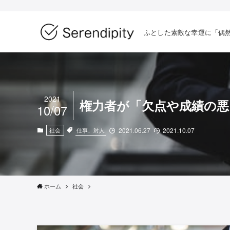
ふとした素敵な幸運に「偶
2021
権力者が「欠点や成績の悪
10/07
仕事、対人
社会
2021.06.27
2021.10.07
ホーム
社会