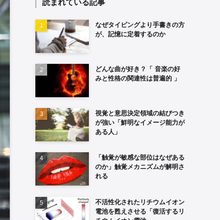
読まれている記事
なぜタイピングより手書きの方
が、記憶に定着するのか
どんな曲が好き？「 音楽の好
みと性格の関連性は普遍的 」
視覚と意思決定領域の結びつき
が強い「鮮明なイメージ能力が
ある人」
「触覚が敏感な部位はなぜある
のか」触覚メカニズムが解明さ
れる
不活性化されたリチウムイオン
電池を甦えさせる「復活するリ