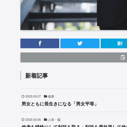
新着記事
2023.03.07
健康
男女ともに長生きになる「男女平等」
2023.03.06
人体・脳
他者を犠牲にして利益を取る・利益を度外視して他