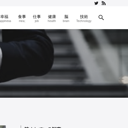
幸福
食事
仕事
健康
脳
技術
appiness
mea;
job
health
brain
Technology