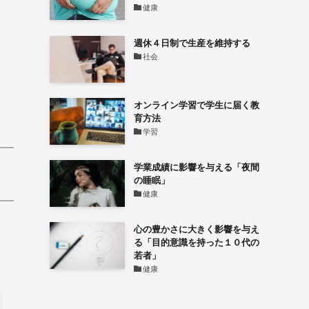
健康
週休４日制で生産を維持する
社会
オンライン学習で学生に届く教
育方法
学習
学業成績に影響を与える「夜間
の睡眠」
健康
心の豊かさに大きく影響を与え
る「目的意識を持った１０代の
若者」
健康