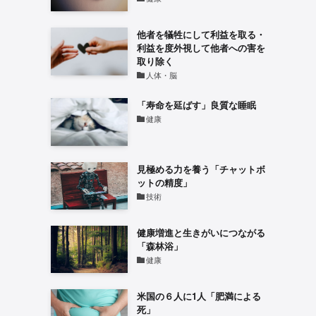
他者を犠牲にして利益を取る・
利益を度外視して他者への害を
取り除く
人体・脳
「寿命を延ばす」良質な睡眠
健康
見極める力を養う「チャットボ
ットの精度」
技術
健康増進と生きがいにつながる
「森林浴」
健康
米国の６人に1人「肥満による
死」