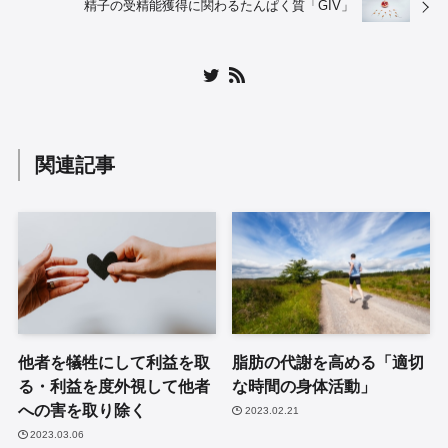
精子の受精能獲得に関わるたんぱく質「GIV」
関連記事
他者を犠牲にして利益を取
脂肪の代謝を高める「適切
る・利益を度外視して他者
な時間の身体活動」
への害を取り除く
2023.02.21
2023.03.06