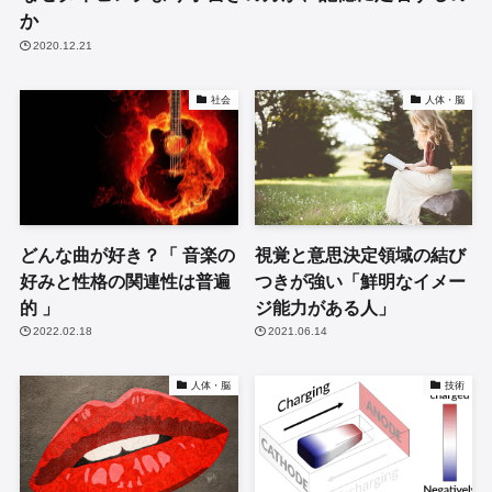
か
2020.12.21
社会
人体・脳
どんな曲が好き？「 音楽の
視覚と意思決定領域の結び
好みと性格の関連性は普遍
つきが強い「鮮明なイメー
的 」
ジ能力がある人」
2022.02.18
2021.06.14
人体・脳
技術