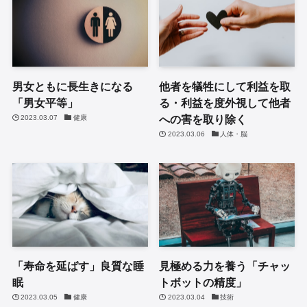
男女ともに長生きになる
他者を犠牲にして利益を取
「男女平等」
る・利益を度外視して他者
への害を取り除く
2023.03.07
健康
2023.03.06
人体・脳
「寿命を延ばす」良質な睡
見極める力を養う「チャッ
眠
トボットの精度」
2023.03.05
健康
2023.03.04
技術