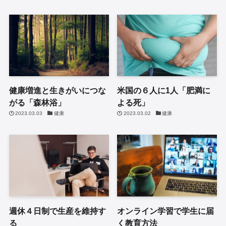
健康増進と生きがいにつな
米国の６人に1人「肥満に
がる「森林浴」
よる死」
2023.03.03
健康
2023.03.02
健康
週休４日制で生産を維持す
オンライン学習で学生に届
る
く教育方法