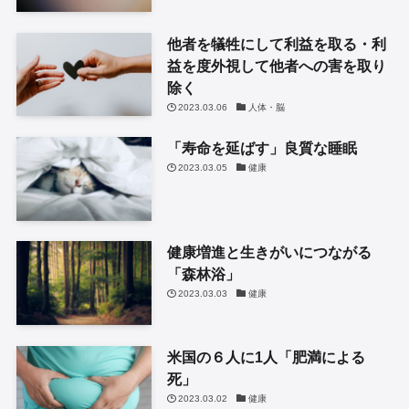
他者を犠牲にして利益を取る・利
益を度外視して他者への害を取り
除く
2023.03.06
人体・脳
「寿命を延ばす」良質な睡眠
2023.03.05
健康
健康増進と生きがいにつながる
「森林浴」
2023.03.03
健康
米国の６人に1人「肥満による
死」
2023.03.02
健康