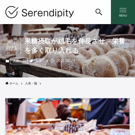
MENU
果糖摂取が絨毛を伸長させ、栄養
2021
8/23
を多く取り入れる
2021.08.23
人体、腸
人体・脳
ホーム
人体・脳