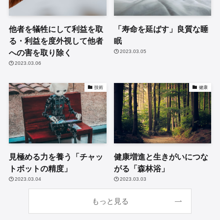
他者を犠牲にして利益を取
「寿命を延ばす」良質な睡
る・利益を度外視して他者
眠
への害を取り除く
2023.03.05
2023.03.06
技術
健康
見極める力を養う「チャッ
健康増進と生きがいにつな
トボットの精度」
がる「森林浴」
2023.03.04
2023.03.03
もっと見る