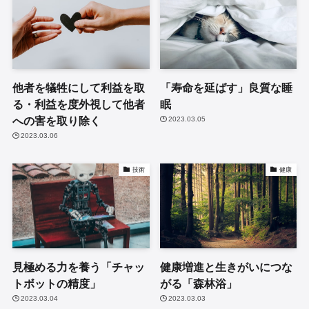
他者を犠牲にして利益を取
「寿命を延ばす」良質な睡
る・利益を度外視して他者
眠
への害を取り除く
2023.03.05
2023.03.06
技術
健康
見極める力を養う「チャッ
健康増進と生きがいにつな
トボットの精度」
がる「森林浴」
2023.03.04
2023.03.03