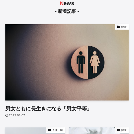
N
ews
- 新着記事 -
健康
男女ともに長生きになる「男女平等」
2023.03.07
人体・脳
健康