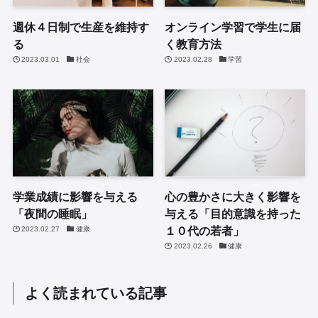
週休４日制で生産を維持す
オンライン学習で学生に届
る
く教育方法
2023.03.01
社会
2023.02.28
学習
学業成績に影響を与える
心の豊かさに大きく影響を
「夜間の睡眠」
与える「目的意識を持った
１０代の若者」
2023.02.27
健康
2023.02.26
健康
よく読まれている記事