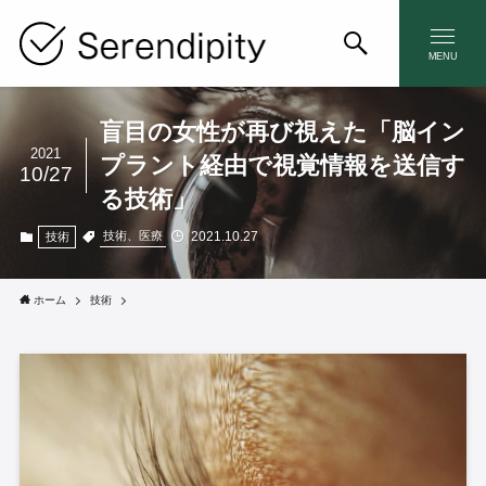
MENU
盲目の女性が再び視えた「脳イン
2021
プラント経由で視覚情報を送信す
10/27
る技術」
2021.10.27
技術、医療
技術
ホーム
技術