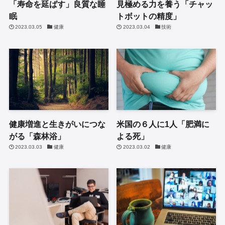
「寿命を延ばす」良質な睡
見極める力を養う「チャッ
眠
トボットの精度」
2023.03.05
健康
2023.03.04
技術
健康増進と生きがいにつな
米国の６人に1人「肥満に
がる「森林浴」
よる死」
2023.03.03
健康
2023.03.02
健康