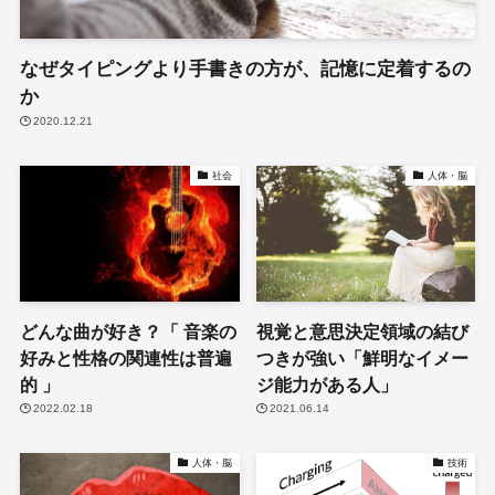
なぜタイピングより手書きの方が、記憶に定着するの
か
2020.12.21
社会
人体・脳
どんな曲が好き？「 音楽の
視覚と意思決定領域の結び
好みと性格の関連性は普遍
つきが強い「鮮明なイメー
的 」
ジ能力がある人」
2022.02.18
2021.06.14
人体・脳
技術