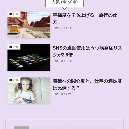
人気 (❁´ω`❁)
幸福度を７％上げる「旅行の仕
社会
方」
2021.01.10
SNSの過度使用はうつ病発症リス
社会
クが2.8倍
2020.12.18
職業への関心度と、仕事の満足度
社会
は比例する？
2020.11.25