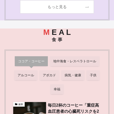
もっと見る
M
E A L
食 事
ココア・コーヒー
地中海食・レスベラトロール
アルコール
アボカド
病気・健康
子供
幸福
毎日2杯のコーヒー「重症高
健康
血圧患者の心臓死リスクを2