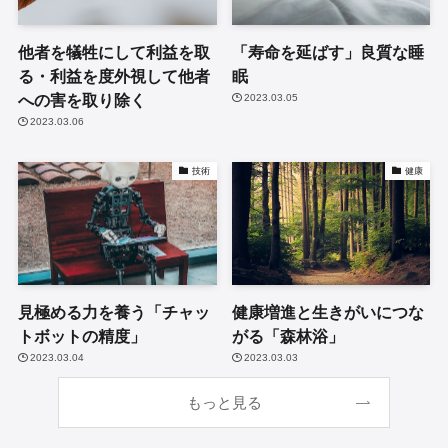
他者を犠牲にして利益を取
「寿命を延ばす」良質な睡
る・利益を度外視して他者
眠
への害を取り除く
2023.03.05
2023.03.06
技術
健康
見極める力を養う「チャッ
健康増進と生きがいにつな
トボットの精度」
がる「森林浴」
2023.03.04
2023.03.03
もっと見る