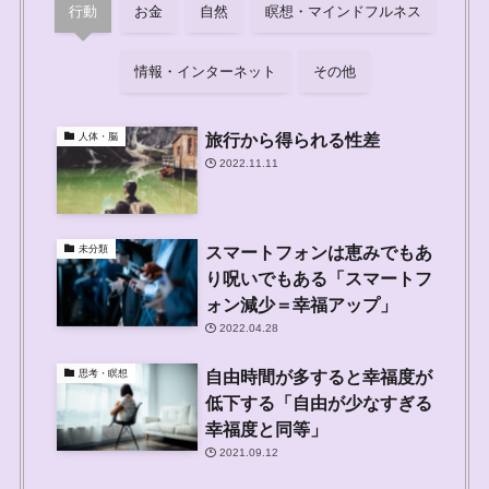
行動
お金
自然
瞑想・マインドフルネス
情報・インターネット
その他
旅行から得られる性差
人体・脳
2022.11.11
スマートフォンは恵みでもあ
未分類
り呪いでもある「スマートフ
ォン減少＝幸福アップ」
2022.04.28
自由時間が多すると幸福度が
思考・瞑想
低下する「自由が少なすぎる
幸福度と同等」
2021.09.12