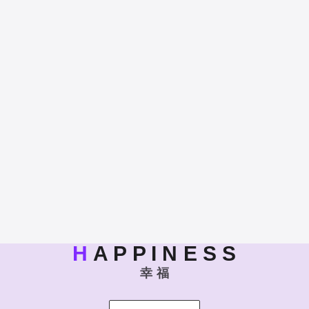
H
A P P I N E S S
幸 福