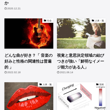
か
2020.12.21
社会
人体・脳
どんな曲が好き？「 音楽の
視覚と意思決定領域の結び
好みと性格の関連性は普遍
つきが強い「鮮明なイメー
的 」
ジ能力がある人」
2022.02.18
2021.06.14
人体・脳
技術