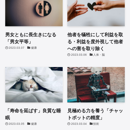
男女ともに長生きになる
他者を犠牲にして利益を取
「男女平等」
る・利益を度外視して他者
への害を取り除く
2023.03.07
健康
2023.03.06
人体・脳
「寿命を延ばす」良質な睡
見極める力を養う「チャッ
眠
トボットの精度」
2023.03.05
健康
2023.03.04
技術