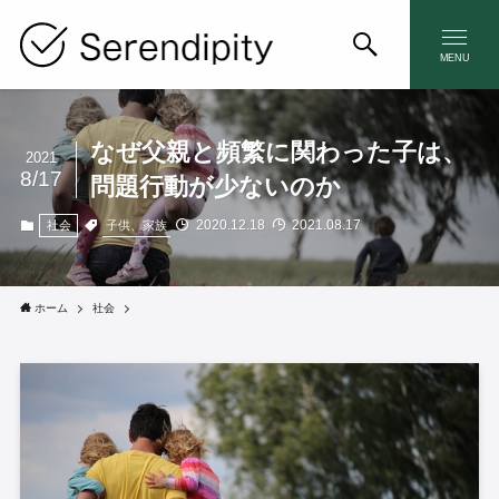
MENU
なぜ父親と頻繁に関わった子は、
2021
8/17
問題行動が少ないのか
2020.12.18
2021.08.17
子供、家族
社会
ホーム
社会