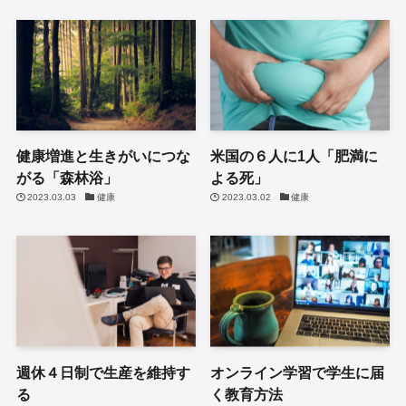
健康増進と生きがいにつな
米国の６人に1人「肥満に
がる「森林浴」
よる死」
2023.03.03
健康
2023.03.02
健康
週休４日制で生産を維持す
オンライン学習で学生に届
る
く教育方法