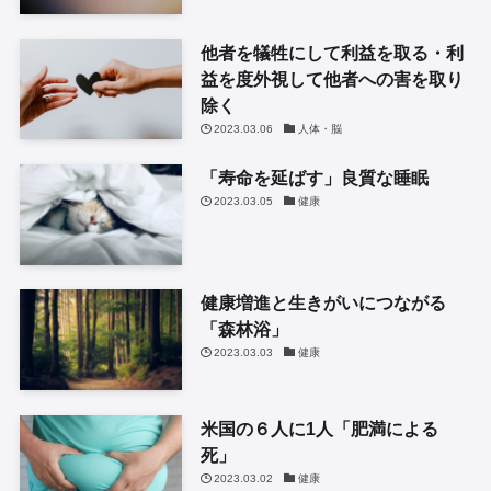
他者を犠牲にして利益を取る・利
益を度外視して他者への害を取り
除く
2023.03.06
人体・脳
「寿命を延ばす」良質な睡眠
2023.03.05
健康
健康増進と生きがいにつながる
「森林浴」
2023.03.03
健康
米国の６人に1人「肥満による
死」
2023.03.02
健康