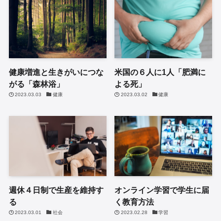
健康増進と生きがいにつな
米国の６人に1人「肥満に
がる「森林浴」
よる死」
2023.03.03
健康
2023.03.02
健康
週休４日制で生産を維持す
オンライン学習で学生に届
る
く教育方法
2023.03.01
社会
2023.02.28
学習