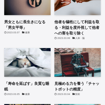
男女ともに長生きになる
他者を犠牲にして利益を取
「男女平等」
る・利益を度外視して他者
への害を取り除く
2023.03.07
健康
2023.03.06
人体・脳
「寿命を延ばす」良質な睡
見極める力を養う「チャッ
眠
トボットの精度」
2023.03.05
健康
2023.03.04
技術