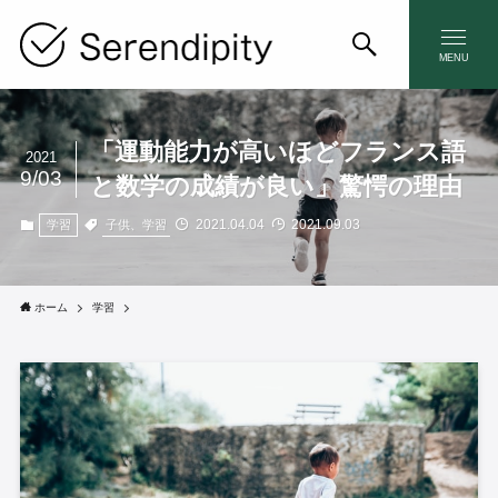
MENU
「運動能力が高いほどフランス語
2021
9/03
と数学の成績が良い」驚愕の理由
2021.04.04
2021.09.03
子供、学習
学習
ホーム
学習