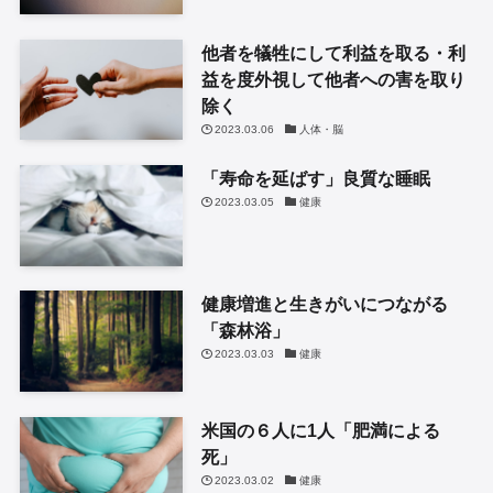
他者を犠牲にして利益を取る・利
益を度外視して他者への害を取り
除く
2023.03.06
人体・脳
「寿命を延ばす」良質な睡眠
2023.03.05
健康
健康増進と生きがいにつながる
「森林浴」
2023.03.03
健康
米国の６人に1人「肥満による
死」
2023.03.02
健康