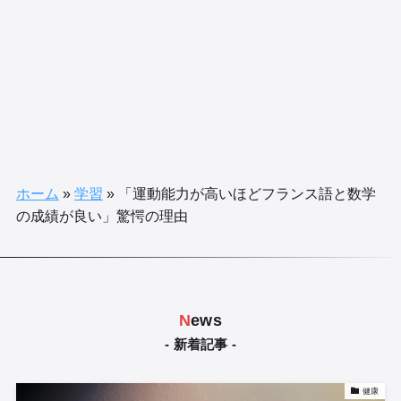
ホーム
»
学習
»
「運動能力が高いほどフランス語と数学
の成績が良い」驚愕の理由
N
ews
- 新着記事 -
健康