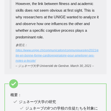
However, the link between fitness and academic
skills does not seem obvious at first sight. This is
why researchers at the UNIGE wanted to analyze it
and observe how one influences the other and
whether a specific cognitive process plays a
predominant role.
参照元：
https://www.unige.ch/communication/communiques/en/2021/e
tre-en-bonne-forme-cardiorespiratoire-pour-ameliorer-ses-
notes-a-lecole/
– ジュネーヴ大学 Université de Genève. March 30, 2021 –
概要：
ジュネーヴ大学の研究
ジュネーブの8つの学校の生徒たちを対象に