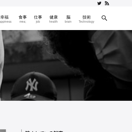
幸福
食事
仕事
健康
脳
技術
appiness
mea;
job
health
brain
Technology