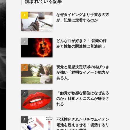
読まれている記事
なぜタイピングより手書きの方
が、記憶に定着するのか
どんな曲が好き？「 音楽の好
みと性格の関連性は普遍的 」
視覚と意思決定領域の結びつき
が強い「鮮明なイメージ能力が
ある人」
「触覚が敏感な部位はなぜある
のか」触覚メカニズムが解明さ
れる
不活性化されたリチウムイオン
電池を甦えさせる「復活するリ