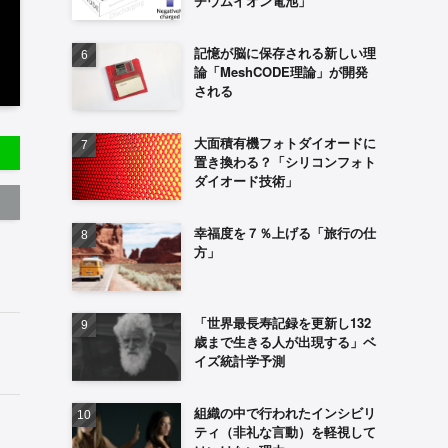
チウムイオン電池」
記憶が脳に保存される新しい理
論「MeshCODE理論」が開発
される
大面積有機フォトダイオードに
置き換わる？「シリコンフォト
ダイオード技術」
幸福度を７％上げる「旅行の仕
方」
「世界最長寿記録を更新し132
歳まで生きる人が出現する」ベ
イズ統計学予測
組織の中で行われたインシビリ
ティ（非礼な言動）を軽視して