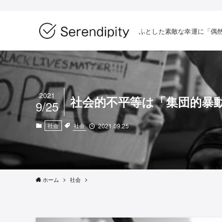
ふとした素敵な幸運に「偶
2021
社会的不平等は「集団的暴
9/25
社会
社会
2021.09.25
ホーム
社会