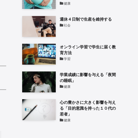
健康
週休４日制で生産を維持する
社会
オンライン学習で学生に届く教
育方法
学習
学業成績に影響を与える「夜間
の睡眠」
健康
心の豊かさに大きく影響を与え
る「目的意識を持った１０代の
若者」
健康