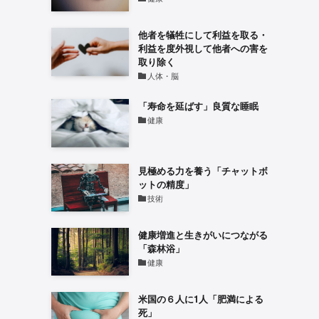
他者を犠牲にして利益を取る・
利益を度外視して他者への害を
取り除く
人体・脳
「寿命を延ばす」良質な睡眠
健康
見極める力を養う「チャットボ
ットの精度」
技術
健康増進と生きがいにつながる
「森林浴」
健康
米国の６人に1人「肥満による
死」